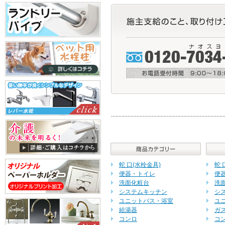
蛇 口(水栓金具)
蛇 
便器・トイレ
便
洗面化粧台
洗
システムキッチン
シ
ユニットバス・浴室
ユ
給湯器
ガ
コンロ
コ