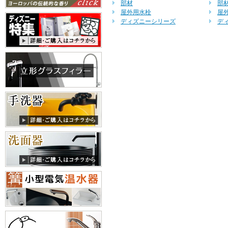
部材
部
屋外用水栓
屋
ディズニーシリーズ
デ