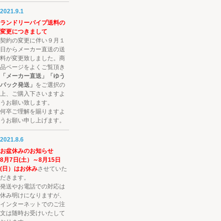
2021.9.1
ランドリーパイプ送料の
変更につきまして
契約の変更に伴い９月１
日からメーカー直送の送
料が変更致しました。商
品ページをよくご覧頂き
「メーカー直送」「ゆう
パック発送」
をご選択の
上、ご購入下さいますよ
うお願い致します。
何卒ご理解を賜りますよ
うお願い申し上げます。
2021.8.6
お盆休みのお知らせ
8月7日(土）～8月15日
(日）はお休み
させていた
だきます。
発送やお電話での対応は
休み明けになりますが、
インターネットでのご注
文は随時お受けいたして