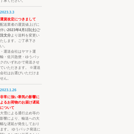
了承ください。
2023.3.3
運賃改定につきまして
配送業者の運賃値上げに
伴い
2023年4月1日(土)ご
注文分
より送料を変更い
たします。ご了承下さ
い。
・運送会社はヤマト運
輸・佐川急便・ゆうパッ
クのいずれかで発送させ
ていただきます。 ※運送
会社はお選びいただけま
せん。
2023.1.26
非常に強い寒気の影響に
よるお荷物のお届け遅延
について
大雪による通行止め等の
影響により、輸送への大
幅な遅延が発生しており
ます。 ゆうパック発送に