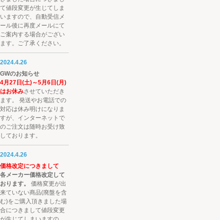
て値段変更が生じてしま
いますので、自動受信メ
ール後に再度メールにて
ご案内する場合がござい
ます。ご了承ください。
2024.4.26
GWのお知らせ
4月27日(土)～5月6日(月)
はお休み
させていただき
ます。 発送やお電話での
対応は休み明けになりま
すが、インターネットで
のご注文は随時お受け致
しております。
2024.4.26
価格改定につきまして
各メーカー価格改定して
おります。
価格変更が出
来ていない商品(廃盤を含
む)をご購入頂きました場
合につきまして値段変更
が生じてしまいますの