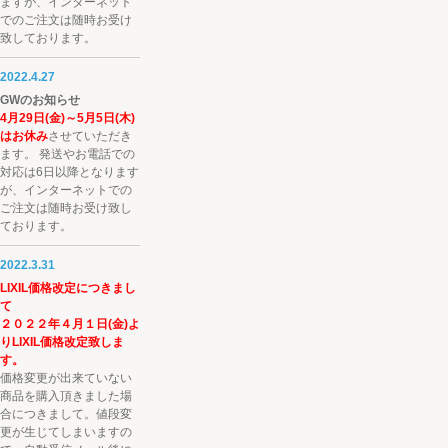
ますが、インターネット
でのご注文は随時お受け
致しております。
2022.4.27
GWのお知らせ
4月29日(金)～5月5日(木)
はお休み
させていただき
ます。 発送やお電話での
対応は6日以降となります
が、インターネットでの
ご注文は随時お受け致し
ております。
2022.3.31
LIXIL価格改定につきまし
て
２０２２年４月１日(金)よ
りLIXIL価格改定致しま
す。
価格変更が出来ていない
商品を購入頂きました場
合につきまして。値段変
更が生じてしまいますの