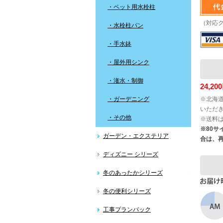
・ペット用水栓柱
（対応
・水栓柱パン
・手水鉢
・屋外用シンク
・潅水・制御
24,
・ガーデニング
※北海道
いただ
・その他
※送料
※80
ガーデン・エクステリア
合は、
ディズニー シリーズ
冬のあったかシリーズ
冬の便利シリーズ
工事プランパック