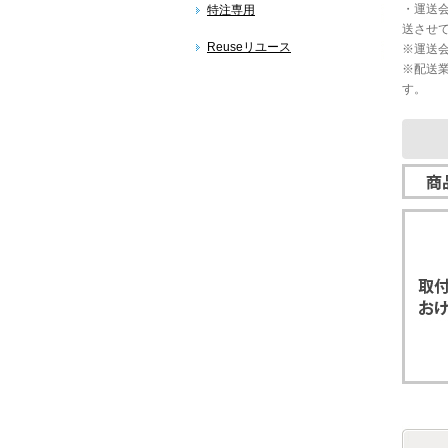
・運送
特注専用
送させ
Reuseリユース
※運送
※配送
す。