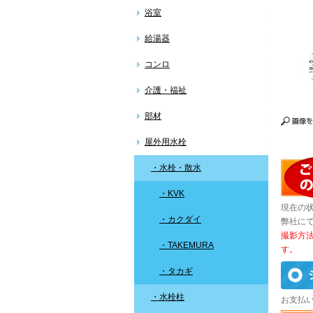
浴室
給湯器
コンロ
介護・福祉
部材
屋外用水栓
・水栓・散水
・KVK
現在の
・カクダイ
弊社に
撮影方
・TAKEMURA
す。
・タカギ
・水栓柱
お支払