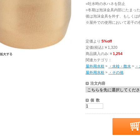
○吐水時の水ハネを防止
○冬期は泡沫金具内部にたまっ
後は泡沫金具を外す、もしくは
※屋外での使用において若干の
定価より:
5%off
定価(税込):￥1,320
商品購入のみ:￥
1,254
関連カテゴリ：
屋外用水栓
>
・水栓・散水
>
・
屋外用水栓
>
・その他
注文内容
個 数