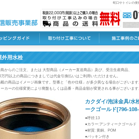
蛇口やトイレの便
屋外用水栓
離島からのご注文、または 大型商品（メーカー直送商品）及び、受注生産商品、
0万円以上の商品につきましては代金引換払いはご利用いただけません。
掲載の商品はイメージ画像です。型番と「色や仕様」が多少異なる場合がございます
メーカーの仕様変更により廃盤もしくは品番・商品金額が変更される事がございます
カクダイ/泡沫金具/水
ークゴールド[796-108-
●呼径:13
●カラー:アンティークゴールド
●材質: 黄銅、POM
●パッキン付き