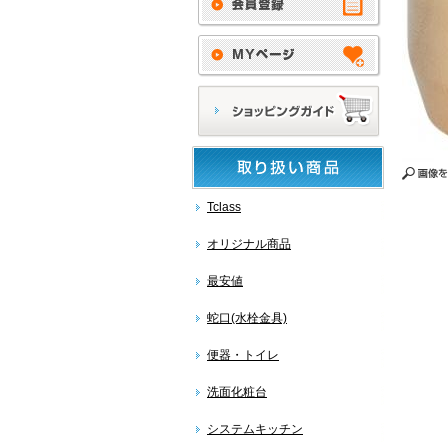
Tclass
オリジナル商品
最安値
蛇口(水栓金具)
便器・トイレ
洗面化粧台
システムキッチン