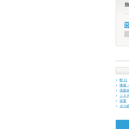
蛇 口
便器
洗面
シス
浴室
ガス