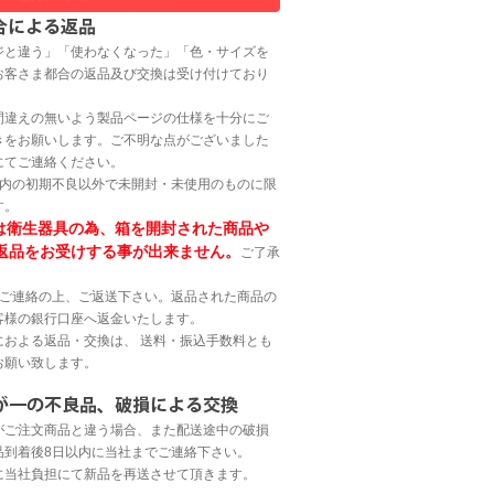
ジと違う」「使わなくなった」「色・サイズを
お客さま都合の返品及び交換は受け付けており
間違えの無いよう製品ページの仕様を十分にご
きをお願いします。ご不明な点がございました
にてご連絡ください。
以内の初期不良以外で未開封・未使用のものに限
す。
は衛生器具の為、箱を開封された商品や
返品をお受けする事が出来ません。
ご了承
へご連絡の上、ご返送下さい。返品された商品の
客様の銀行口座へ返金いたします。
におよる返品・交換は、 送料・振込手数料とも
お願い致します。
がご注文商品と違う場合、また配送途中の破損
品到着後8日以内に当社までご連絡下さい。
に当社負担にて新品を再送させて頂きます。