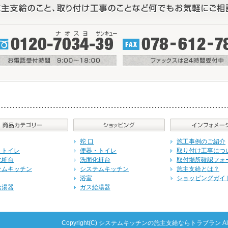
蛇 口
施工事例のご紹介
・トイレ
便器・トイレ
取り付け工事につ
化粧台
洗面化粧台
取付場所確認フォ
テムキッチン
システムキッチン
施主支給とは？
浴室
ショッピングガイ
給湯器
ガス給湯器
Copyright(C) システムキッチンの施主支給ならトラブラン All righ