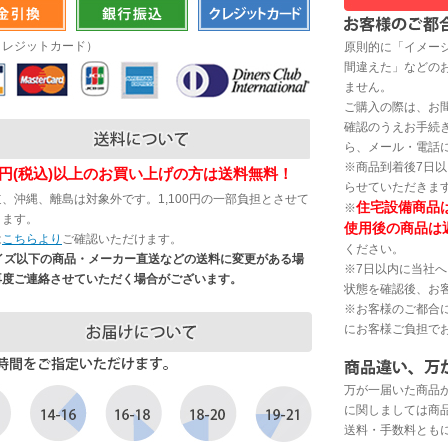
クレジットカード）
原則的に「イメー
間違えた」などの
ません。
ご購入の際は、お
確認のうえお手続
ら、メール・電話
※商品到着後7日
200円(税込)以上のお買い上げの方は送料無料！
らせていただきま
、沖縄、離島は対象外です。1,100円の一部負担とさせて
住宅設備商品
※
きます。
使用後の商品は
は
こちらより
ご確認いただけます。
ください。
サイズ以下の商品・メーカー直送などの送料に変更がある場
※7日以内に当社
再度ご連絡させていただく場合がございます。
状態を確認後、お
※お客様のご都合
にお客様ご負担で
万が一届いた商品
に関しましては商
送料・手数料とも