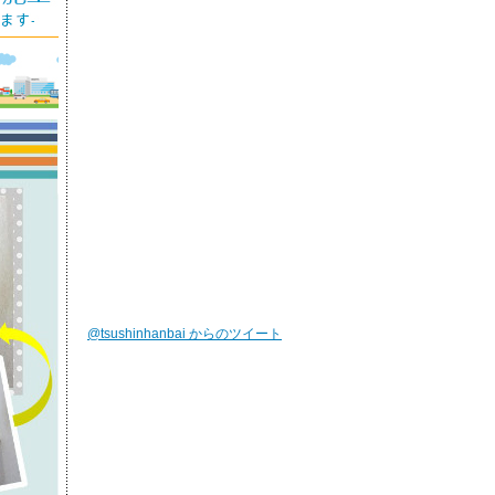
＝竹村製作所スチームクリ
ーナー兼用解凍器専用ホー
ス/ 解凍器...
続きを読む
2022年09月20日 17:50
ガスコンロの掃除・お手入
れ方法
ガスコンロのお手入れのポ
イント油や水をはじめ、ガ
スコンロ周辺...
続きを読む
2022年07月01日 16:00
@tsushinhanbai からのツイート
［手洗い革命］洗面用水栓
キレイスト
＝タカギキレイスト＝「サ