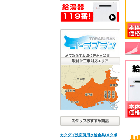
カクダイ洗面所用水栓金具/メタボ