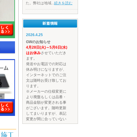
た。弊社は地域...
続きを読む
2022年11月09日 16:42
キッチン水栓の交換工事
LIXIL シングルレバー混合
水栓 ノルマーレ
キッチンのLIXILシングルレ
バー混合水栓の工事付きプ
ランを...
続きを読む
2022年10月21日 16:21
冬の便利シリー
ズ/TAKEMURA 解凍器 ラ
インナップ