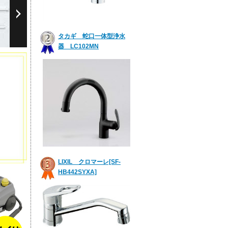
タカギ 蛇口一体型浄水
器 LC102MN
LIXIL クロマーレ[SF-
HB442SYXA]