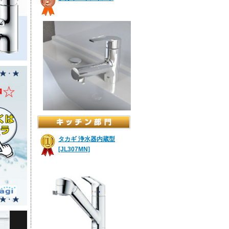
タカギ 浄水器内蔵型
[JL307MN]