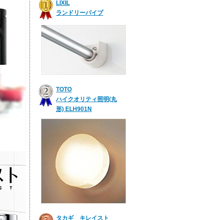
LIXIL
ランドリーパイプ
TOTO
ハイクオリティ照明(丸
形) ELH901N
タカギ キレイスト