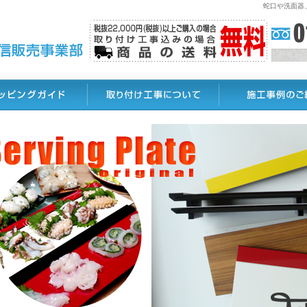
蛇口や洗面器