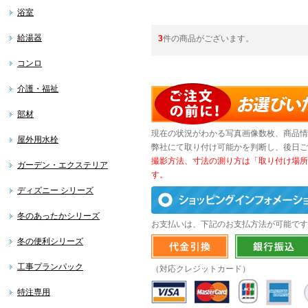
浴室
給湯器
3
件の商品がございます。
コンロ
介護・福祉
部材
現在の状況がわかる写真画像数枚、商品情
屋外用水栓
弊社にて取り付け可能かを判断し、後日ご
撮影方法、寸法の測り方は「取り付け場所
ガーデン・エクステリア
す。
ディズニー シリーズ
冬のあったかシリーズ
お支払いは、下記のお支払方法が可能です
冬の便利シリーズ
工事プランパック
（対応クレジットカード）
特注専用