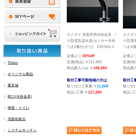
カクダイ 洗面所用水栓金具 /
カクダ
小型電気温水器(センサー水栓
小型電
つき)/篝(かがり) 239-001-1
つき)//
定価より:
30%off
定価より
定価(税込):￥151,800
定価(税込
Tclass
商品購入のみ:￥
106,260
商品購
オリジナル商品
取付工事可能地域の方は
取付工
最安値
取り付け工事費:￥
11,000
取り付
商品+工事:￥
117,260
商品+工
蛇口(水栓金具)
便器・トイレ
洗面化粧台
システムキッチン