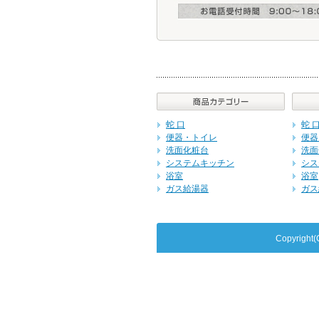
蛇 口
蛇 
便器・トイレ
便器
洗面化粧台
洗面
システムキッチン
シス
浴室
浴室
ガス給湯器
ガス
Copyrig