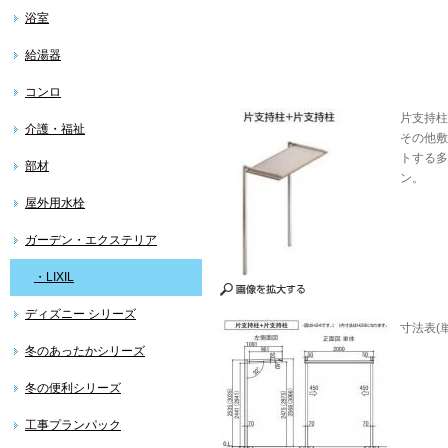
浴室
給湯器
コンロ
片支持柱
介護・福祉
その他敷
トする多
部材
ン。
屋外用水栓
ガーデン・エクステリア
・LIXIL
ディズニー シリーズ
寸法表(
冬のあったかシリーズ
冬の便利シリーズ
工事プランパック