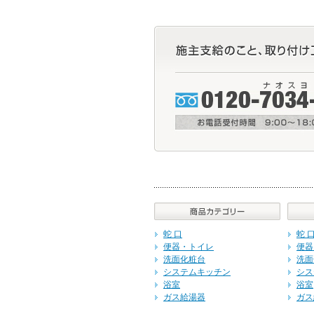
蛇 口
蛇 
便器・トイレ
便器
洗面化粧台
洗面
システムキッチン
シス
浴室
浴室
ガス給湯器
ガス