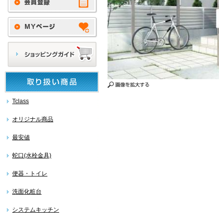
Tclass
オリジナル商品
最安値
蛇口(水栓金具)
便器・トイレ
洗面化粧台
システムキッチン