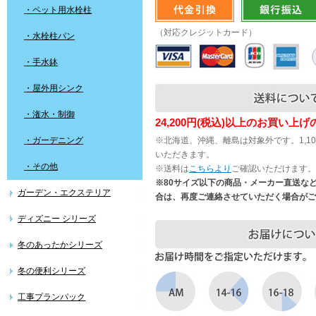
・ペット用水栓柱
（対応クレジットカード）
・水栓柱パン
・手水鉢
・屋外用シンク
・潅水・制御
24,200円(税込)以上のお買い上
・ガーデニング
※北海道、沖縄、離島は対象外です。1,1
いただきます。
・その他
※送料は
こちらより
ご確認いただけます。
※80サイズ以下の商品・メーカー直送な
ガーデン・エクステリア
合は、再度ご連絡させていただく場合がご
ディズニー シリーズ
冬のあったかシリーズ
冬の便利シリーズ
工事プランパック