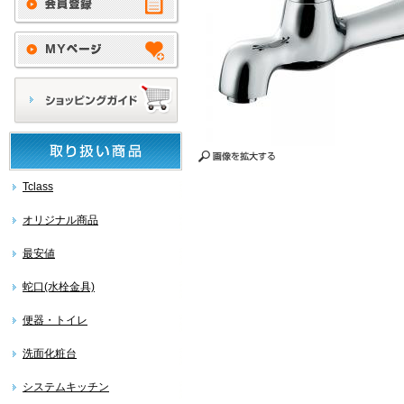
Tclass
オリジナル商品
最安値
蛇口(水栓金具)
便器・トイレ
洗面化粧台
システムキッチン