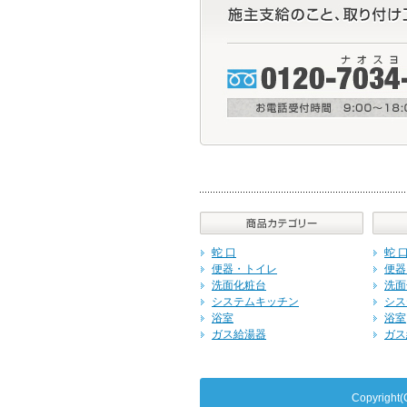
蛇 口
蛇 
便器・トイレ
便器
洗面化粧台
洗面
システムキッチン
シス
浴室
浴室
ガス給湯器
ガス
Copyrig