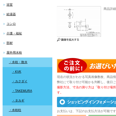
浴室
商品詳細図
給湯器
コンロ
介護・福祉
部材
屋外用水栓
・水栓・散水
・KVK
現在の状況がわかる写真画像数枚、商品情
・カクダイ
弊社にて取り付け可能かを判断し、後日ご
撮影方法、寸法の測り方は「取り付け場所
・TAKEMURA
す。
・タカギ
・水栓柱
お支払いは、下記のお支払方法が可能です