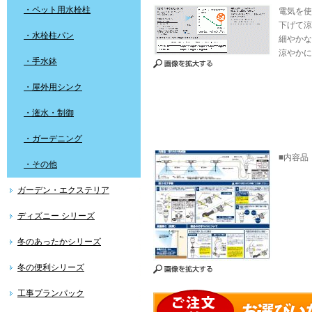
・ペット用水栓柱
電気を使
下げて涼
・水栓柱パン
細やかな
涼やかに
・手水鉢
・屋外用シンク
・潅水・制御
・ガーデニング
■内容品
・その他
ガーデン・エクステリア
ディズニー シリーズ
冬のあったかシリーズ
冬の便利シリーズ
工事プランパック