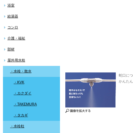
浴室
給湯器
コンロ
介護・福祉
部材
屋外用水栓
・水栓・散水
蛇口につ
かんたん
・KVK
・カクダイ
・TAKEMURA
・タカギ
・水栓柱