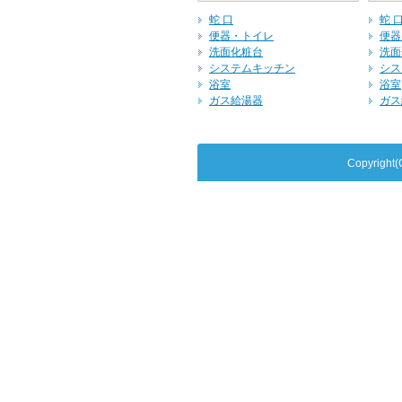
蛇 口
蛇 
便器・トイレ
便器
洗面化粧台
洗面
システムキッチン
シス
浴室
浴室
ガス給湯器
ガス
Copyrig