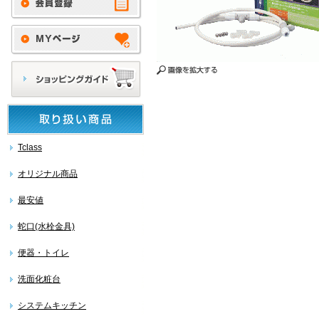
Tclass
オリジナル商品
最安値
蛇口(水栓金具)
便器・トイレ
洗面化粧台
システムキッチン