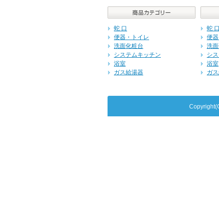
蛇 口
蛇 
便器・トイレ
便器
洗面化粧台
洗面
システムキッチン
シス
浴室
浴室
ガス給湯器
ガス
Copyrig