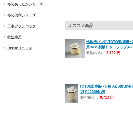
冬のあったかシリーズ
冬の便利シリーズ
オススメ商品
工事プランパック
特注専用
洗濯機パン用/TOTO/洗濯機
用/ABS製横引きトラップ[PJ2
Reuseリユース
価格
：
6,732 円
(税込)
TOTO/洗濯機パン用 ABS製 縦
プ[ PJ2009NW]
価格
：
8,712 円
(税込)