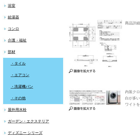
浴室
給湯器
商品詳細
コンロ
介護・福祉
部材
・タイル
・エアコン
・洗濯機パン
内装クロ
・その他
白が多い
ワイトを
屋外用水栓
ガーデン・エクステリア
ディズニー シリーズ