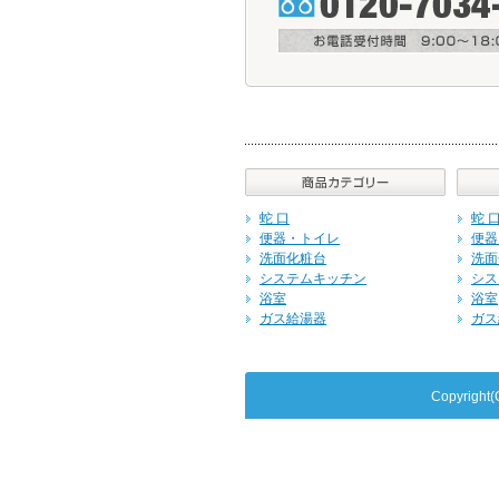
蛇 口
蛇 
便器・トイレ
便器
洗面化粧台
洗面
システムキッチン
シス
浴室
浴室
ガス給湯器
ガス
Copyrig