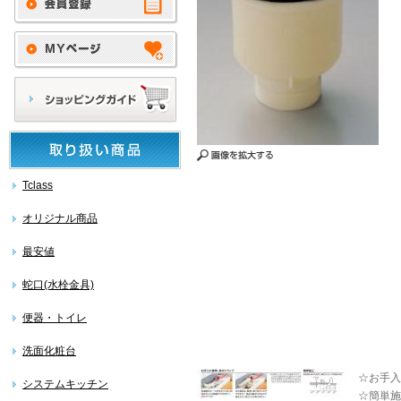
Tclass
オリジナル商品
最安値
蛇口(水栓金具)
便器・トイレ
洗面化粧台
☆お手入
システムキッチン
☆簡単施