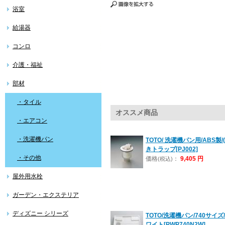
浴室
給湯器
コンロ
介護・福祉
部材
・タイル
オススメ商品
・エアコン
・洗濯機パン
TOTO/ 洗濯機パン用/ABS製/
きトラップ[PJ002]
・その他
価格
：
9,405 円
(税込)
屋外用水栓
ガーデン・エクステリア
ディズニー シリーズ
TOTO/洗濯機パン/740サイズ/
ワイト[PWP740N2W]