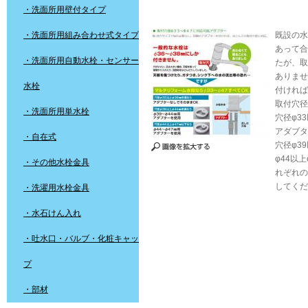
・洗面所用壁付タイプ
・洗面所用組み合わせ式タイプ
既設の水
あって合
・洗面所用自動水栓・センサー
たが、取
ありませ
水栓
付ければ
取付穴径
・洗面所用単水栓
穴径φ3
アダブタ
・自在式
穴径φ3
φ44以
・その他水栓金具
れぞれの
してくだ
・洗濯用水栓金具
・水石けん入れ
・吐水口・バルブ・化粧キャッ
プ
・部材