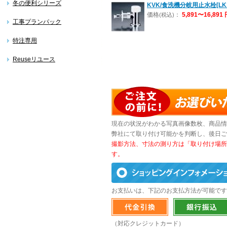
冬の便利シリーズ
KVK/食洗機分岐用止水栓[LK1
価格
：
5,891〜16,891 
(税込)
工事プランパック
特注専用
Reuseリユース
現在の状況がわかる写真画像数枚、商品情
弊社にて取り付け可能かを判断し、後日ご
撮影方法、寸法の測り方は「取り付け場所
す。
お支払いは、下記のお支払方法が可能です
（対応クレジットカード）