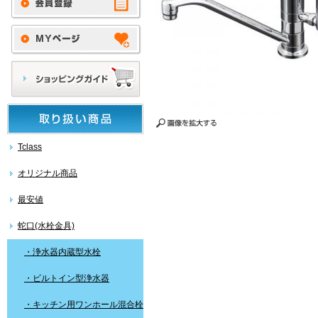
Tclass
オリジナル商品
最安値
蛇口(水栓金具)
・浄水器内蔵型水栓
・ビルトイン型浄水器
・キッチン用ワンホール混合栓