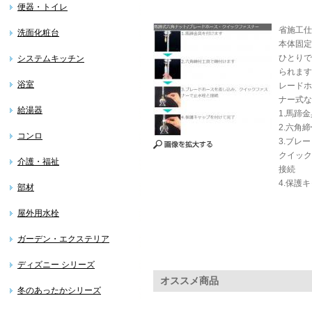
便器・トイレ
省施工仕
洗面化粧台
本体固定
ひとりで
システムキッチン
られます
浴室
レードホ
ナー式な
給湯器
1.馬蹄
2.六角
コンロ
3.ブレ
クイック
介護・福祉
接続
4.保護
部材
屋外用水栓
ガーデン・エクステリア
ディズニー シリーズ
オススメ商品
冬のあったかシリーズ