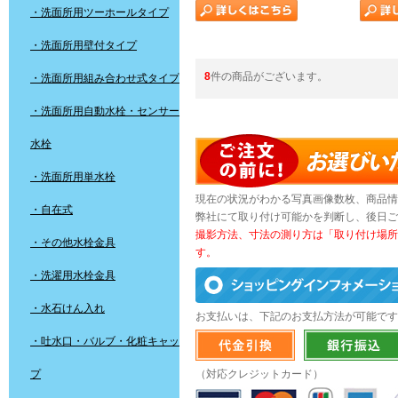
・洗面所用ツーホールタイプ
・洗面所用壁付タイプ
8
件の商品がございます。
・洗面所用組み合わせ式タイプ
・洗面所用自動水栓・センサー
水栓
・洗面所用単水栓
現在の状況がわかる写真画像数枚、商品情
・自在式
弊社にて取り付け可能かを判断し、後日ご
撮影方法、寸法の測り方は「取り付け場所
・その他水栓金具
す。
・洗濯用水栓金具
・水石けん入れ
お支払いは、下記のお支払方法が可能です
・吐水口・バルブ・化粧キャッ
プ
（対応クレジットカード）