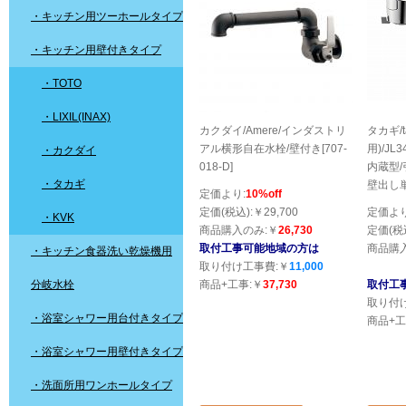
・キッチン用ツーホールタイプ
・キッチン用壁付きタイプ
・TOTO
・LIXIL(INAX)
カクダイ/Amere/インダストリ
タカギ/t
アル横形自在水栓/壁付き[707-
用)/JL
・カクダイ
018-D]
内蔵型/
・タカギ
壁出し
定価より:
10%off
定価(税込):￥29,700
定価より
・KVK
商品購入のみ:￥
26,730
定価(税込
取付工事可能地域の方は
商品購
・キッチン食器洗い乾燥機用
取り付け工事費:￥
11,000
分岐水栓
商品+工事:￥
37,730
取付工
取り付
・浴室シャワー用台付きタイプ
商品+工
・浴室シャワー用壁付きタイプ
・洗面所用ワンホールタイプ