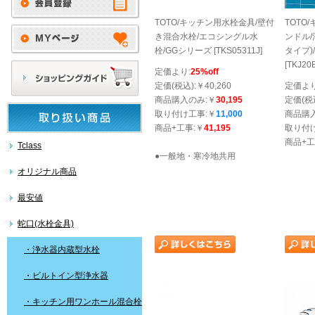
TOTO/キッチン用水栓金具/壁付
TOTO
き混合水栓/エコシングル水
ンドル
栓/GGシリーズ [TKS05311J]
タイプ)
[TKJ20
定価より:
25%off
定価(税込):￥40,260
定価より
商品購入のみ:￥
30,195
定価(税込
取り付け工事:￥
11,000
商品購
商品+工事:￥
41,195
取り付
商品+工
Tclass
●一般地・寒冷地共用
オリジナル商品
最安値
蛇口(水栓金具)
・浄水器内蔵型水栓
・ビルトイン型浄水器
・キッチン用ワンホール混合栓