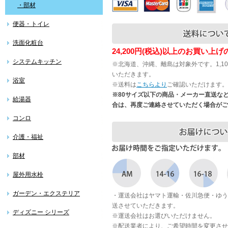
・部材
便器・トイレ
洗面化粧台
24,200円(税込)以上のお買い上
システムキッチン
※北海道、沖縄、離島は対象外です。1,1
いただきます。
浴室
※送料は
こちらより
ご確認いただけます。
※80サイズ以下の商品・メーカー直送な
給湯器
合は、再度ご連絡させていただく場合がご
コンロ
介護・福祉
部材
屋外用水栓
ガーデン・エクステリア
・運送会社はヤマト運輸・佐川急便・ゆう
送させていただきます。
ディズニー シリーズ
※運送会社はお選びいただけません。
※配送業者により、ご希望時間を変更させ