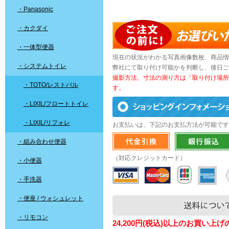
・Panasonic
・カクダイ
・一体型便器
現在の状況がわかる写真画像数枚、商品情
・システムトイレ
弊社にて取り付け可能かを判断し、後日ご
撮影方法、寸法の測り方は「取り付け場所
・TOTO/レストパル
す。
・LIXIL/フロートトイレ
・LIXIL/リフォレ
お支払いは、下記のお支払方法が可能です
・組み合わせ便器
（対応クレジットカード）
・小便器
・手洗器
・便座 / ウォシュレット
・リモコン
24,200円(税込)以上のお買い上