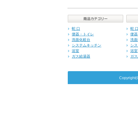
蛇 口
蛇 
便器・トイレ
便器
洗面化粧台
洗面
システムキッチン
シス
浴室
浴室
ガス給湯器
ガス
Copyrig