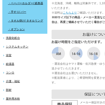
・ペーパーホルダー/ 紙巻器
※北海道、沖縄、離島は対象外です。1,1
いただきます。
・手すり/ バー
※送料は
こちらより
ご確認いただけます。
※80サイズ以下の商品・メーカー直送な
・タオル掛け/ タオルリング
合は、再度ご連絡させていただく場合がご
・オプション
洗面化粧台
システムキッチン
浴室
・運送会社はヤマト運輸・佐川急便・ゆう
給湯器
送させていただきます。
コンロ
※運送会社はお選びいただけません。
※配送業者により、ご希望時間を変更させ
介護・福祉
す。
部材
屋外用水栓
メーカー保証付き