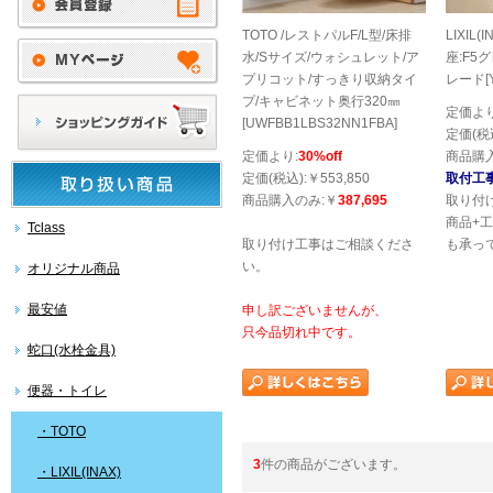
TOTO /レストパルF/L型/床排
LIXIL
水/Sサイズ/ウォシュレット/ア
座:F5
プリコット/すっきり収納タイ
レード[Y
プ/キャビネット奥行320㎜
定価より
[UWFBB1LBS32NN1FBA]
定価(税込
定価より:
30%off
商品購
定価(税込):￥553,850
取付工
商品購入のみ:￥
387,695
取り付
商品+工
Tclass
取り付け工事はご相談くださ
も承っ
い。
オリジナル商品
最安値
申し訳ございませんが、
只今品切れ中です。
蛇口(水栓金具)
便器・トイレ
・TOTO
3
件の商品がございます。
・LIXIL(INAX)