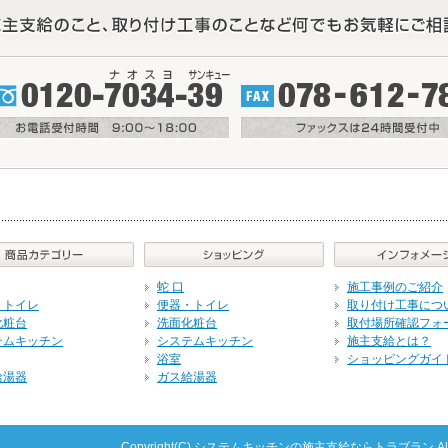
蛇 口
施工事例のご紹介
・トイレ
便器・トイレ
取り付け工事につ
化粧台
洗面化粧台
取付場所確認フォ
テムキッチン
システムキッチン
施主支給とは？
浴室
ショッピングガイ
給湯器
ガス給湯器
Copyright(C) システムキッチンの施主支給ならトラブラン All righ