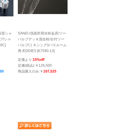
 浴室シャ
SANEI /洗面所用水栓金具/ツー
プ/シャ
バルブデッキ混合栓/台付ツー
6C]
バルブ(ミキシング)/バスルーム
用 /EDDIES [K7590-13]
定価より:
15%off
3
定価(税込):￥126,500
000
商品購入のみ:￥
107,525
、