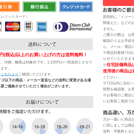
クレジットカード）
原則的に「イメー
間違えた」などの
ません。
ご購入の際は、お
確認のうえお手続
ら、メール・電話
※商品到着後7日
200円(税込)以上のお買い上げの方は送料無料！
らせていただきま
、沖縄、離島は対象外です。1,100円の一部負担とさせて
住宅設備商品
※
きます。
使用後の商品は
は
こちらより
ご確認いただけます。
ください。
サイズ以下の商品・メーカー直送などの送料に変更がある場
※7日以内に当社
再度ご連絡させていただく場合がございます。
状態を確認後、お
※お客様のご都合
にお客様ご負担で
万が一届いた商品
に関しましては商
送料・手数料とも