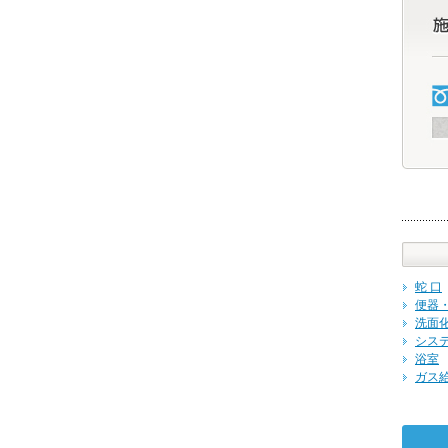
蛇 口
便器
洗面
シス
浴室
ガス