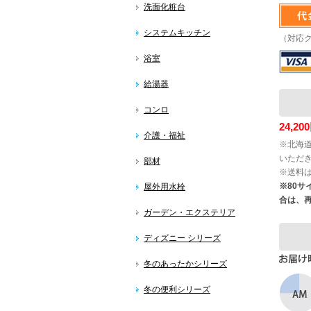
洗面化粧台
システムキッチン
（対応
浴室
給湯器
コンロ
24,
介護・福祉
※北海道
いただ
部材
※送料
※80
屋外用水栓
合は、
ガーデン・エクステリア
ディズニー シリーズ
冬のあったかシリーズ
冬の便利シリーズ