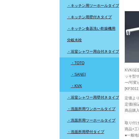
・キッチン用ツーホールタイプ
・キッチン用壁付きタイプ
・キッチン食器洗い乾燥機用
分岐水栓
・浴室シャワー用台付きタイプ
・TOTO
KVK/
・SANEI
ッキ型
ー/可変
・KVK
[KF3011
・浴室シャワー用壁付きタイプ
定価より
定価(税込
・洗面所用ワンホールタイプ
商品購入
・洗面所用ツーホールタイプ
取り付け
商品+工
・洗面所用壁付タイプ
●一般