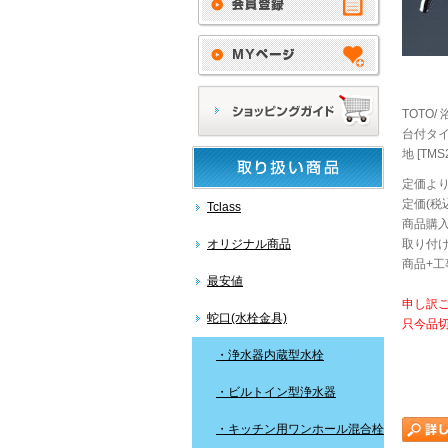
TOTO
台付タイ
地 [TMS
定価より
定価(税込
Tclass
商品購入
オリジナル商品
取り付け
商品+工
最安値
申し訳
蛇口(水栓金具)
只今品
・浄水器内蔵型水栓
・ビルトイン型浄水器
・キッチン用ワンホール混合栓