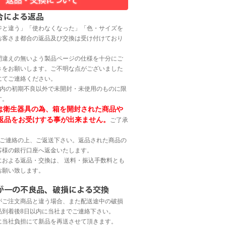
ジと違う」「使わなくなった」「色・サイズを
お客さま都合の返品及び交換は受け付けており
間違えの無いよう製品ページの仕様を十分にご
きをお願いします。ご不明な点がございました
にてご連絡ください。
以内の初期不良以外で未開封・未使用のものに限
す。
は衛生器具の為、箱を開封された商品や
返品をお受けする事が出来ません。
ご了承
へご連絡の上、ご返送下さい。返品された商品の
客様の銀行口座へ返金いたします。
におよる返品・交換は、 送料・振込手数料とも
お願い致します。
がご注文商品と違う場合、また配送途中の破損
品到着後8日以内に当社までご連絡下さい。
に当社負担にて新品を再送させて頂きます。