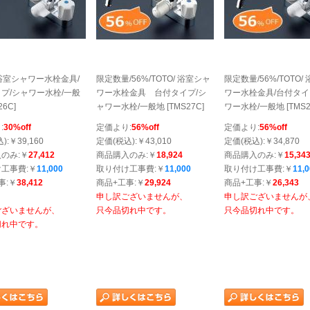
/ 浴室シャワー水栓金具/
限定数量/56%/TOTO/ 浴室シャ
限定数量/56%/TOTO/
プ/シャワー水栓/一般
ワー水栓金具 台付タイプ/シ
ワー水栓金具/台付タイ
26C]
ャワー水栓/一般地 [TMS27C]
ワー水栓/一般地 [TMS2
:
30%off
定価より:
56%off
定価より:
56%off
):￥39,160
定価(税込):￥43,010
定価(税込):￥34,870
のみ:￥
27,412
商品購入のみ:￥
18,924
商品購入のみ:￥
15,34
工事費:￥
11,000
取り付け工事費:￥
11,000
取り付け工事費:￥
11,
事:￥
38,412
商品+工事:￥
29,924
商品+工事:￥
26,343
申し訳ございませんが、
申し訳ございませんが
ございませんが、
只今品切れ中です。
只今品切れ中です。
切れ中です。