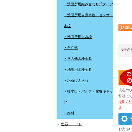
・洗面所用組み合わせ式タイプ
・洗面所用自動水栓・センサー
水栓
・洗面所用単水栓
・自在式
5
件の
・その他水栓金具
・洗濯用水栓金具
・水石けん入れ
現在の
・吐水口・バルブ・化粧キャッ
弊社に
撮影方
プ
す。
・部材
便器・トイレ
お支払