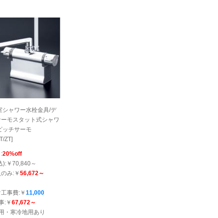
浴室シャワー水栓金具/デ
サーモスタット式シャワ
ピッチサーモ
T/ZT]
:
20%off
):￥70,840～
のみ:￥
56,672～
工事費:￥
11,000
事:￥
67,672～
地用・寒冷地用あり