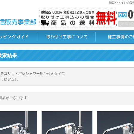
蛇口やトイレの便
検索結果
カテゴリ：
・浴室シャワー用台付きタイプ
名：
指定なし
商品がございます。