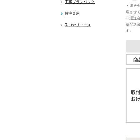
工事プランパック
・運送
送させ
特注専用
※運送
※配送
Reuseリユース
す。