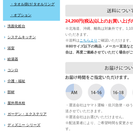
・タオル掛け/ タオルリング
・オプション
24,200円(税込)以上のお買い上
洗面化粧台
※北海道、沖縄、離島は対象外です。1,1
いただきます。
システムキッチン
※送料は
こちらより
ご確認いただけます。
※80サイズ以下の商品・メーカー直送な
浴室
合は、再度ご連絡させていただく場合がご
給湯器
コンロ
介護・福祉
部材
屋外用水栓
・運送会社はヤマト運輸・佐川急便・ゆう
送させていただきます。
ガーデン・エクステリア
※運送会社はお選びいただけません。
※配送業者により、ご希望時間を変更させ
ディズニー シリーズ
す。