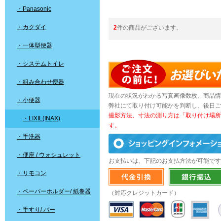
・Panasonic
・カクダイ
2
件の商品がございます。
・一体型便器
・システムトイレ
・組み合わせ便器
現在の状況がわかる写真画像数枚、商品情
・小便器
弊社にて取り付け可能かを判断し、後日ご
撮影方法、寸法の測り方は「取り付け場所
・LIXIL(INAX)
す。
・手洗器
・便座 / ウォシュレット
お支払いは、下記のお支払方法が可能です
・リモコン
・ペーパーホルダー/ 紙巻器
（対応クレジットカード）
・手すり/ バー