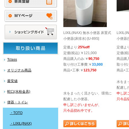
LIXIL(INAX) 無水小便器 床置式
LIXIL
小便器(床排水) [U-89S]
小便器(壁
定価より:
25%off
定価より
定価(税込):￥121,000
定価(税込
商品購入のみ:￥
90,750
商品購
Tclass
取り付け工事費:￥
33,000
取り付
オリジナル商品
商品+工事:￥
123,750
商品+工
最安値
水をま
配慮し
蛇口(水栓金具)
水をまったく流さない、環境に
申し訳
配慮した小便器。
只今品
便器・トイレ
申し訳ございませんが、
只今品切れ中です。
・TOTO
・LIXIL(INAX)