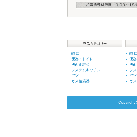
蛇 口
蛇 
便器・トイレ
便器
洗面化粧台
洗面
システムキッチン
シス
浴室
浴室
ガス給湯器
ガス
Copyrig