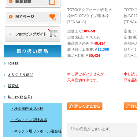
TOTO/アクアオート/自動水
TOTO
栓/AC100Vタイプ/単水栓
栓/AC
[TENA41A]
[TENA4
定価より:
30%off
定価より
定価(税込):￥70,620
定価(税込
商品購入のみ:￥
49,434
商品購
取り付け工事費:￥
11,000
取り付
商品+工事:￥
60,434
商品+工
Tclass
申し訳ございませんが、
申し訳
オリジナル商品
只今品切れ中です。
只今品
最安値
蛇口(水栓金具)
・浄水器内蔵型水栓
・ビルトイン型浄水器
2
件の商品がございます。
・キッチン用ワンホール混合栓