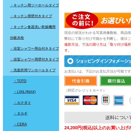
・キッチン用ツーホールタイプ
・キッチン用壁付きタイプ
・キッチン食器洗い乾燥機用
現在の状況がわかる写真画像数枚、商品情
分岐水栓
弊社にて取り付け可能かを判断し、後日ご
撮影方法、寸法の測り方は「取り付け場所
・浴室シャワー用台付きタイプ
す。
・浴室シャワー用壁付きタイプ
・洗面所用ワンホールタイプ
お支払いは、下記のお支払方法が可能です
・TOTO
（対応クレジットカード）
・LIXIL(INAX)
・カクダイ
・タカギ
・CERA
24,200円(税込)以上のお買い上