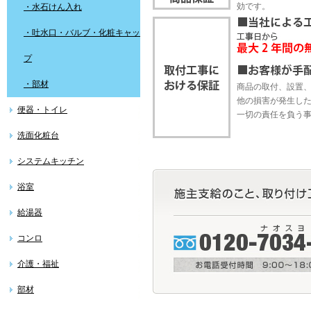
効です。
・水石けん入れ
・吐水口・バルブ・化粧キャッ
プ
・部材
商品の取付、設置
他の損害が発生し
便器・トイレ
一切の責任を負う
洗面化粧台
システムキッチン
浴室
給湯器
コンロ
介護・福祉
部材