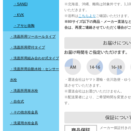
・SANEI
※北海道、沖縄、離島は対象外です。1,1
いただきます。
・KVK
※送料は
こちらより
ご確認いただけます。
※80サイズ以下の商品・メーカー直送な
・アサヒ衛陶
合は、再度ご連絡させていただく場合がご
・洗面所用ツーホールタイプ
・洗面所用壁付タイプ
・洗面所用組み合わせ式タイプ
・洗面所用自動水栓・センサー
・運送会社はヤマト運輸・佐川急便・ゆう
水栓
送させていただきます。
・洗面所用単水栓
※運送会社はお選びいただけません。
※配送業者により、ご希望時間を変更させ
・自在式
す。
・その他水栓金具
・洗濯用水栓金具
メーカー保証付き