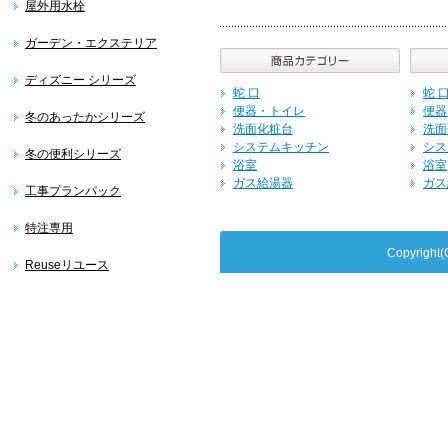
屋外用水栓
ガーデン・エクステリア
ディズニー シリーズ
蛇 口
蛇 
便器・トイレ
便器
冬のあったかシリーズ
洗面化粧台
洗面
システムキッチン
シス
冬の便利シリーズ
浴室
浴室
ガス給湯器
ガス
工事プランパック
特注専用
Copyrig
Reuseリユース