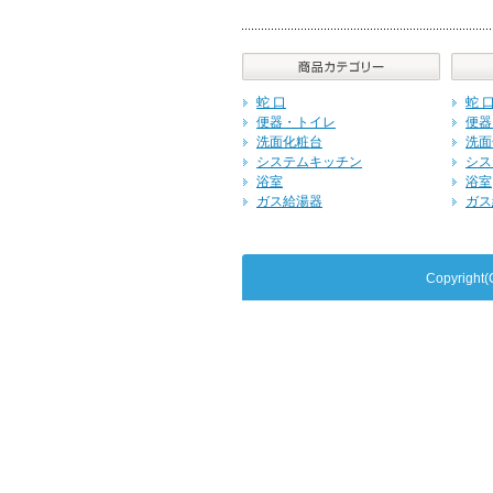
蛇 口
蛇 
便器・トイレ
便器
洗面化粧台
洗面
システムキッチン
シス
浴室
浴室
ガス給湯器
ガス
Copyrig