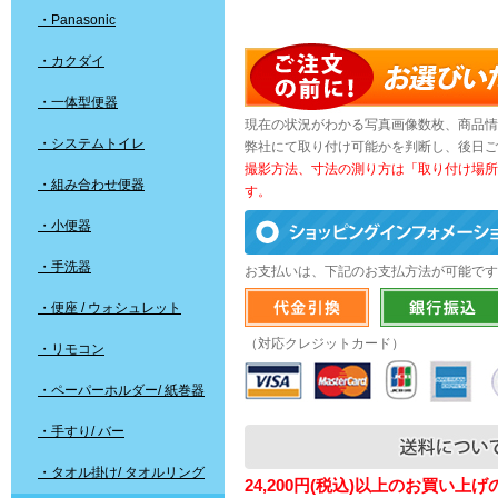
・Panasonic
・カクダイ
・一体型便器
現在の状況がわかる写真画像数枚、商品情
・システムトイレ
弊社にて取り付け可能かを判断し、後日ご
撮影方法、寸法の測り方は「取り付け場所
・組み合わせ便器
す。
・小便器
・手洗器
お支払いは、下記のお支払方法が可能です
・便座 / ウォシュレット
（対応クレジットカード）
・リモコン
・ペーパーホルダー/ 紙巻器
・手すり/ バー
・タオル掛け/ タオルリング
24,200円(税込)以上のお買い上