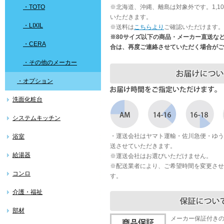
・TOTO
※北海道、沖縄、離島は対象外です。1,1
いただきます。
・LIXIL
※送料は
こちらより
ご確認いただけます。
※80サイズ以下の商品・メーカー直送な
・CERA
合は、再度ご連絡させていただく場合がご
・その他のメーカー
・オプション
洗面化粧台
システムキッチン
・運送会社はヤマト運輸・佐川急便・ゆう
浴室
送させていただきます。
給湯器
※運送会社はお選びいただけません。
※配送業者により、ご希望時間を変更させ
コンロ
す。
介護・福祉
部材
メーカー保証付き