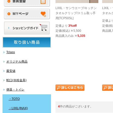
LIXIL・サンウエーブ/キッチン
LIXI
タオルクリップ/スリム取っ手
タオルク
用[TCP50SL]
定価より
定価より:
3%off
定価(税込
定価(税込):￥5,500
商品購
商品購入のみ:￥
5,335
Tclass
オリジナル商品
最安値
蛇口(水栓金具)
便器・トイレ
・TOTO
4
件の商品がございます。
・LIXIL(INAX)