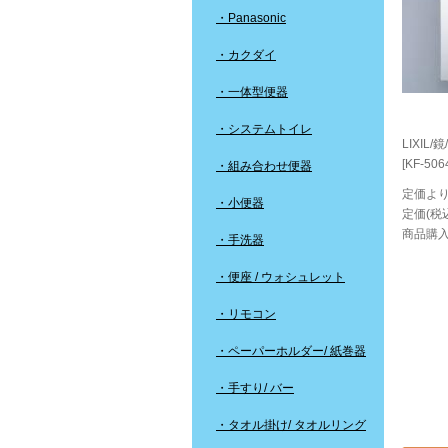
・Panasonic
・カクダイ
・一体型便器
・システムトイレ
LIXIL
[KF-506
・組み合わせ便器
定価より
・小便器
定価(税込
商品購入
・手洗器
・便座 / ウォシュレット
・リモコン
・ペーパーホルダー/ 紙巻器
・手すり/ バー
・タオル掛け/ タオルリング