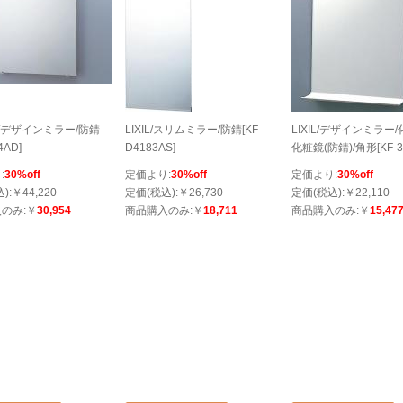
/鏡/デザインミラー/防錆
LIXIL/スリムミラー/防錆[KF-
LIXIL/デザインミラー
4AD]
D4183AS]
化粧鏡(防錆)/角形[KF-3
:
30%off
定価より:
30%off
定価より:
30%off
):￥44,220
定価(税込):￥26,730
定価(税込):￥22,110
のみ:￥
30,954
商品購入のみ:￥
18,711
商品購入のみ:￥
15,47