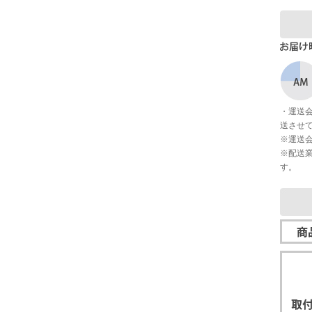
・運送
送させ
※運送
※配送
す。