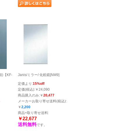
錆)【KF-
Janis/ミラー/ 化粧鏡[NM9]
定価より:
15%off
定価(税込):￥24,090
商品購入のみ:￥
20,477
6
メーカーお取り寄せ送料(税込):
￥
2,200
商品+取り寄せ送料:
￥22,677
送料無料
です。