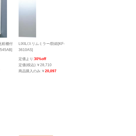
/化粧棚付
LIXIL/スリムミラー/防錆[KF-
545AB]
3610AS]
定価より:
30%off
定価(税込):￥28,710
7
商品購入のみ:￥
20,097