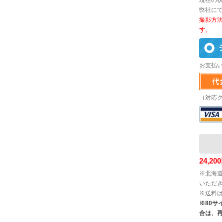
現在の
弊社に
撮影方
す。
お支払
（対応
24,
※北海道
いただ
※送料
※80
合は、