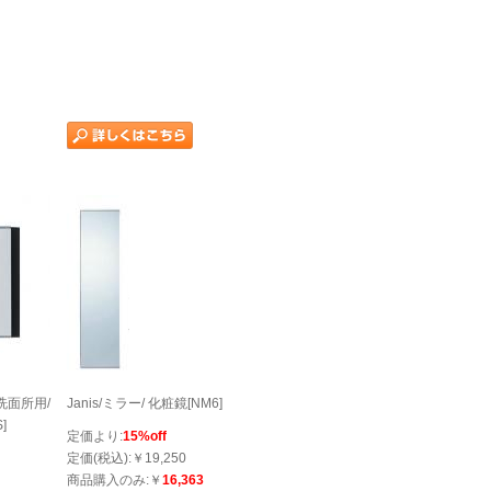
・洗面所用/
Janis/ミラー/ 化粧鏡[NM6]
]
定価より:
15%off
定価(税込):￥19,250
商品購入のみ:￥
16,363