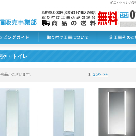
蛇口やトイレの便
便器・トイレ
の商品がございます。
1
 | 
2
次へ>>