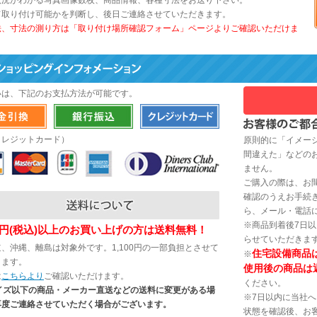
状況がわかる写真画像数枚、商品情報、各種寸法をお送り下さい。
て取り付け可能かを判断し、後日ご連絡させていただきます。
法、寸法の測り方は「取り付け場所確認フォーム」ページよりご確認いただけま
いは、下記のお支払方法が可能です。
クレジットカード）
原則的に「イメー
間違えた」などの
ません。
ご購入の際は、お
確認のうえお手続
ら、メール・電話
※商品到着後7日
200円(税込)以上のお買い上げの方は送料無料！
らせていただきま
、沖縄、離島は対象外です。1,100円の一部負担とさせて
住宅設備商品
※
きます。
使用後の商品は
は
こちらより
ご確認いただけます。
ください。
サイズ以下の商品・メーカー直送などの送料に変更がある場
※7日以内に当社
再度ご連絡させていただく場合がございます。
状態を確認後、お