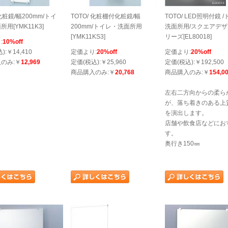
/化粧鏡/幅200mm/トイ
TOTO/ 化粧棚付化粧鏡/幅
TOTO/ LED照明付鏡 
用[YMK11K3]
200mm/トイレ・洗面所用
洗面所用/スクエアデ
[YMK11KS3]
リーズ[EL80018]
:
10%off
):￥14,410
定価より:
20%off
定価より:
20%off
のみ:￥
12,969
定価(税込):￥25,960
定価(税込):￥192,500
商品購入のみ:￥
20,768
商品購入のみ:￥
154,0
左右二方向からの柔ら
が、落ち着きのある上
を演出します。
店舗や飲食店などにお
す。
奥行き150㎜