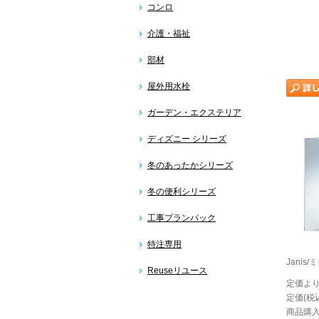
コンロ
介護・福祉
部材
屋外用水栓
ガーデン・エクステリア
ディズニー シリーズ
冬のあったかシリーズ
冬の便利シリーズ
工事プランパック
特注専用
Janis
Reuseリユース
定価より
定価(税込
商品購入