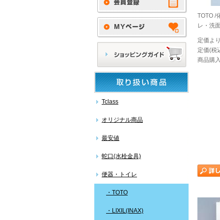
TOTO 
レ・洗面所
定価より
定価(税込
商品購入
Tclass
オリジナル商品
最安値
蛇口(水栓金具)
便器・トイレ
・TOTO
・LIXIL(INAX)