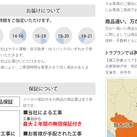
※お客様のご都合
にお客様ご負担で
万が一届いた商品
に関しましては商
送料・手数料とも
会社はヤマト運輸・佐川急便・ゆうパックのいずれかで発
ていただきます。
【施工対象エリア
会社はお選びいただけません。
兵庫県神戸市、明
業者により、ご希望時間を変更させて頂く場合がありま
宝塚市、伊丹市
メーカー保証付きの商品の保証書は全て有
効です。