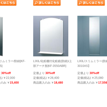
/スリムミラー/防錆[KF-
LIXIL/化粧棚付化粧鏡(防錆)/上
LIXIL/スリムミラー(防
S]
部アーチ形[KF-3550ABR]
3010AS】
:
30%off
定価より:
30%off
定価より:
30%off
):￥22,000
定価(税込):￥26,400
定価(税込):￥25,080
のみ:￥
15,400
商品購入のみ:￥
18,480
商品購入のみ:￥
17,55