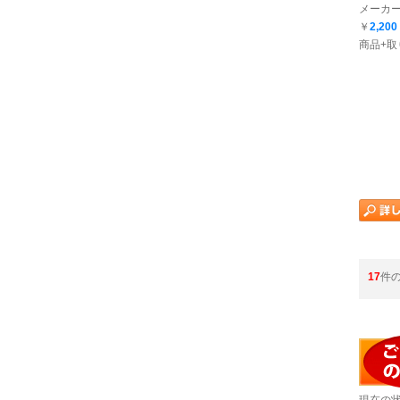
メーカー
￥
2,200
商品+取
17
件