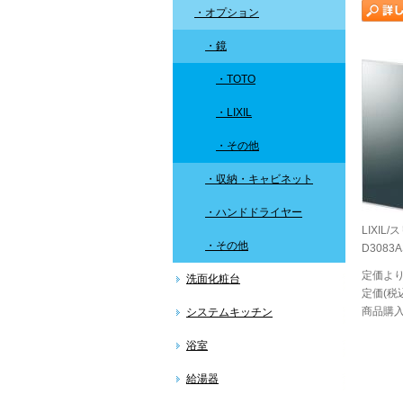
・オプション
・鏡
・TOTO
・LIXIL
・その他
・収納・キャビネット
・ハンドドライヤー
LIXIL
・その他
D3083A
定価より
洗面化粧台
定価(税込
商品購入
システムキッチン
浴室
給湯器