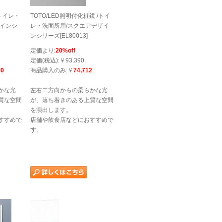
/トイレ・
TOTO/LED照明付化粧鏡 /トイ
ザインシ
レ・洗面所用/スクエアデザイ
ンシリーズ[EL80013]
定価より:
20%off
定価(税込):￥93,390
00
商品購入のみ:￥
74,712
かな光
左右二方向からの柔らかな光
質な空間
が、落ち着きのある上質な空間
を演出します。
すすめで
店舗や飲食店などにおすすめで
す。