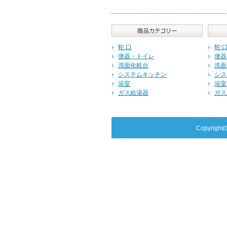
蛇 口
蛇 
便器・トイレ
便器
洗面化粧台
洗面
システムキッチン
シス
浴室
浴室
ガス給湯器
ガス
Copyrig