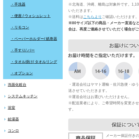
・手洗器
※北海道、沖縄、離島は対象外です。1,1
いただきます。
・便座 / ウォシュレット
※送料は
こちらより
ご確認いただけます。
※80サイズ以下の商品・メーカー直送な
・リモコン
合は、再度ご連絡させていただく場合がご
・ペーパーホルダー/ 紙巻器
・手すり/ バー
・タオル掛け/ タオルリング
・オプション
・運送会社はヤマト運輸・佐川急便・ゆう
洗面化粧台
送させていただきます。
システムキッチン
※運送会社はお選びいただけません。
※配送業者により、ご希望時間を変更させ
浴室
す。
給湯器
コンロ
メーカー保証付き