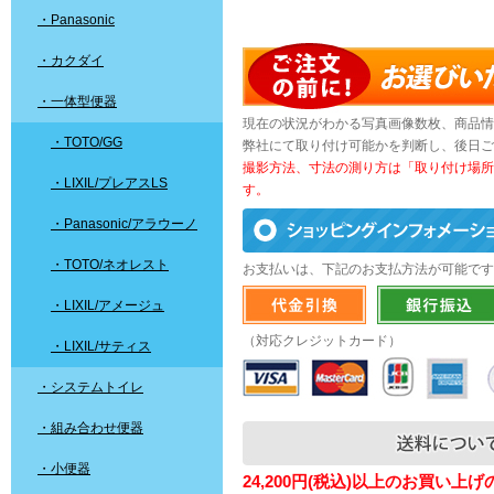
・Panasonic
・カクダイ
・一体型便器
現在の状況がわかる写真画像数枚、商品情
・TOTO/GG
弊社にて取り付け可能かを判断し、後日ご
撮影方法、寸法の測り方は「取り付け場所
・LIXIL/プレアスLS
す。
・Panasonic/アラウーノ
・TOTO/ネオレスト
お支払いは、下記のお支払方法が可能です
・LIXIL/アメージュ
（対応クレジットカード）
・LIXIL/サティス
・システムトイレ
・組み合わせ便器
・小便器
24,200円(税込)以上のお買い上