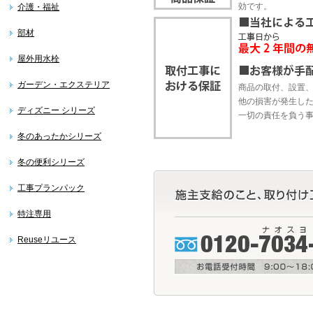
効です。
介護・福祉
部材
屋外用水栓
ガーデン・エクステリア
商品の取付、設置
他の損害が発生し
ディズニー シリーズ
一切の責任を負う
冬のあったかシリーズ
冬の便利シリーズ
工事プランパック
特注専用
Reuseリユース