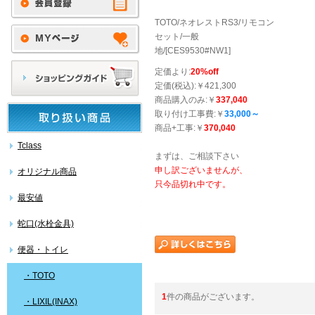
TOTO/ネオレストRS3/リモコン
セット/一般
地/[CES9530#NW1]
定価より:
20%off
定価(税込):￥421,300
商品購入のみ:￥
337,040
取り付け工事費:￥
33,000～
商品+工事:￥
370,040
Tclass
まずは、ご相談下さい
申し訳ございませんが、
オリジナル商品
只今品切れ中です。
最安値
蛇口(水栓金具)
便器・トイレ
・TOTO
1
件の商品がございます。
・LIXIL(INAX)