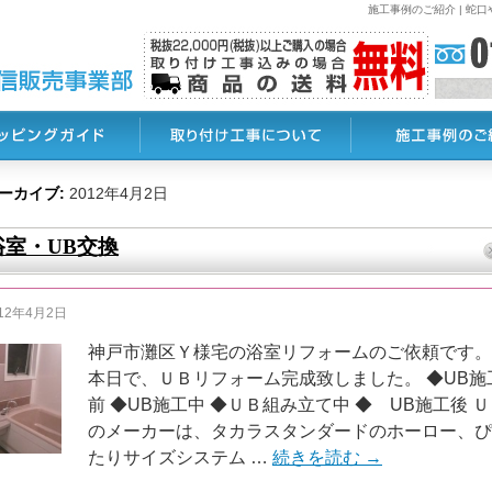
施工事例のご紹介 | 
ーカイブ:
2012年4月2日
浴室・UB交換
012年4月2日
神戸市灘区Ｙ様宅の浴室リフォームのご依頼です。
本日で、ＵＢリフォーム完成致しました。 ◆UB施
前 ◆UB施工中 ◆ＵＢ組み立て中 ◆ UB施工後 
のメーカーは、タカラスタンダードのホーロー、ぴ
たりサイズシステム …
続きを読む
→