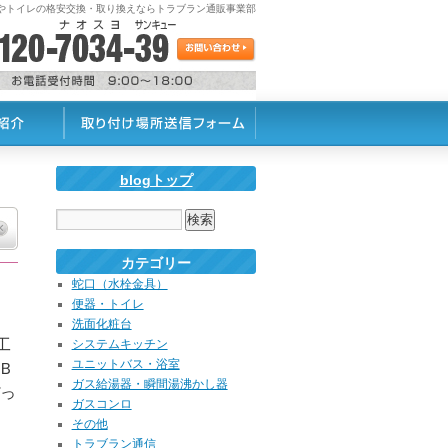
蛇口やトイレの格安交換・取り換えならトラブラン通販事業部
blogトップ
カテゴリー
蛇口（水栓金具）
便器・トイレ
洗面化粧台
工
システムキッチン
ユニットバス・浴室
ＵＢ
ガス給湯器・瞬間湯沸かし器
っ
ガスコンロ
その他
トラブラン通信