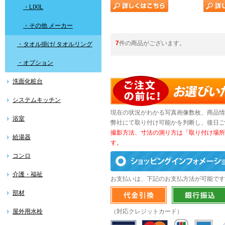
・LIXIL
・その他 メーカー
7
件の商品がございます。
・タオル掛け/ タオルリング
・オプション
洗面化粧台
システムキッチン
現在の状況がわかる写真画像数枚、商品情
浴室
弊社にて取り付け可能かを判断し、後日ご
撮影方法、寸法の測り方は「取り付け場所
給湯器
す。
コンロ
介護・福祉
お支払いは、下記のお支払方法が可能です
部材
屋外用水栓
（対応クレジットカード）