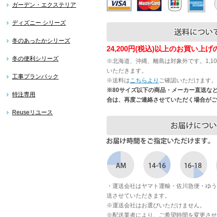
ガーデン・エクステリア
ディズニー シリーズ
冬のあったかシリーズ
24,200円(税込)以上のお買い上
冬の便利シリーズ
※北海道、沖縄、離島は対象外です。1,1
いただきます。
工事プランパック
※送料は
こちらより
ご確認いただけます。
※80サイズ以下の商品・メーカー直送な
特注専用
合は、再度ご連絡させていただく場合がご
Reuseリユース
・運送会社はヤマト運輸・佐川急便・ゆう
送させていただきます。
※運送会社はお選びいただけません。
※配送業者により、ご希望時間を変更させ