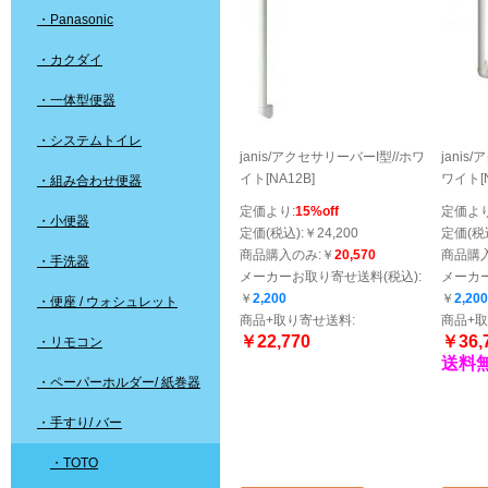
・Panasonic
・カクダイ
・一体型便器
・システムトイレ
janis/アクセサリーバーI型//ホワ
jani
イト[NA12B]
ワイト[N
・組み合わせ便器
定価より:
15%off
定価より
・小便器
定価(税込):￥24,200
定価(税込
商品購入のみ:￥
20,570
商品購
・手洗器
メーカーお取り寄せ送料(税込):
メーカー
￥
2,200
￥
2,200
・便座 / ウォシュレット
商品+取り寄せ送料:
商品+取
￥22,770
￥36,
・リモコン
送料
・ペーパーホルダー/ 紙巻器
・手すり/ バー
・TOTO