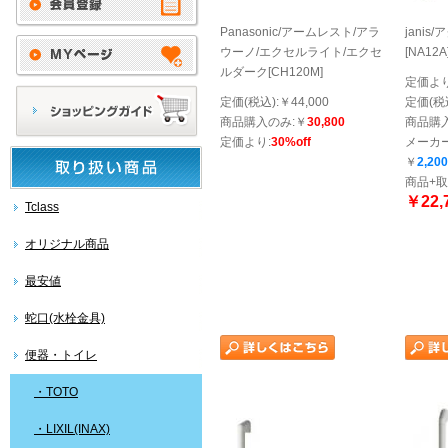
Panasonic/アームレスト/アラ
jani
ウーノ/エクセルライト/エクセ
[NA12A
ルダーク[CH120M]
定価より
定価(税込):￥44,000
定価(税込
商品購入のみ:￥
30,800
商品購
定価より:
30%off
メーカー
￥
2,200
商品+取
￥22,
Tclass
オリジナル商品
最安値
蛇口(水栓金具)
便器・トイレ
・TOTO
・LIXIL(INAX)