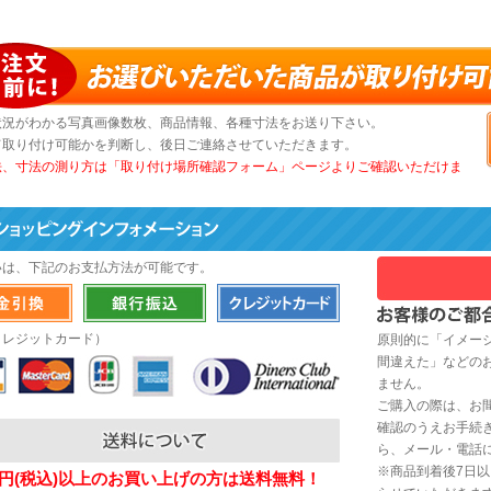
状況がわかる写真画像数枚、商品情報、各種寸法をお送り下さい。
て取り付け可能かを判断し、後日ご連絡させていただきます。
法、寸法の測り方は「取り付け場所確認フォーム」ページよりご確認いただけま
いは、下記のお支払方法が可能です。
クレジットカード）
原則的に「イメー
間違えた」などの
ません。
ご購入の際は、お
確認のうえお手続
ら、メール・電話
※商品到着後7日
200円(税込)以上のお買い上げの方は送料無料！