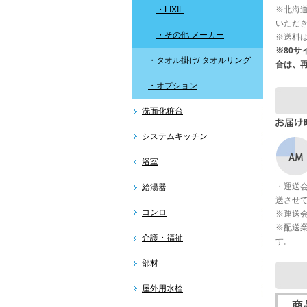
・LIXIL
※北海道
いただ
・その他 メーカー
※送料
※80
・タオル掛け/ タオルリング
合は、
・オプション
洗面化粧台
システムキッチン
浴室
・運送
給湯器
送させ
コンロ
※運送
※配送
介護・福祉
す。
部材
屋外用水栓