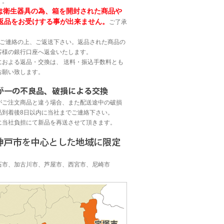
す。
は衛生器具の為、箱を開封された商品や
返品をお受けする事が出来ません。
ご了承
へご連絡の上、ご返送下さい。返品された商品の
客様の銀行口座へ返金いたします。
におよる返品・交換は、 送料・振込手数料とも
お願い致します。
がご注文商品と違う場合、また配送途中の破損
品到着後8日以内に当社までご連絡下さい。
に当社負担にて新品を再送させて頂きます。
】
石市、加古川市、芦屋市、西宮市、尼崎市