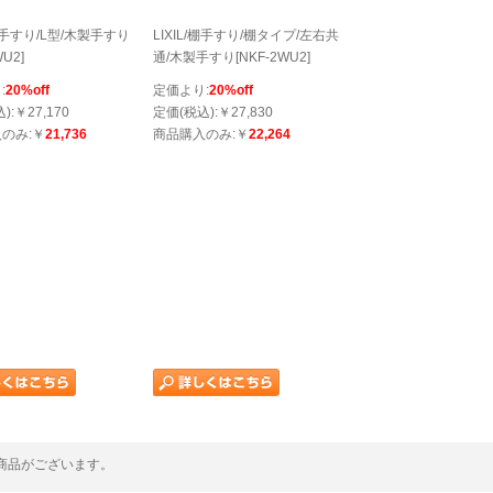
/棚手すり/L型/木製手すり
LIXIL/棚手すり/棚タイプ/左右共
WU2]
通/木製手すり[NKF-2WU2]
:
20%off
定価より:
20%off
):￥27,170
定価(税込):￥27,830
のみ:￥
21,736
商品購入のみ:￥
22,264
商品がございます。