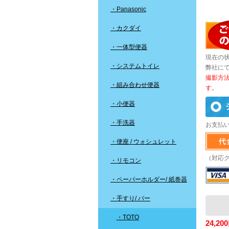
・Panasonic
・カクダイ
・一体型便器
現在の
・システムトイレ
弊社に
撮影方
・組み合わせ便器
す。
・小便器
・手洗器
お支払
・便座 / ウォシュレット
（対応
・リモコン
・ペーパーホルダー/ 紙巻器
・手すり/ バー
・TOTO
24,