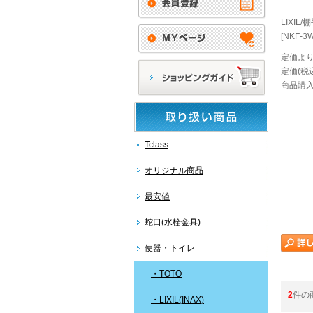
LIXIL
[NKF-3
定価より
定価(税込
商品購入
Tclass
オリジナル商品
最安値
蛇口(水栓金具)
便器・トイレ
・TOTO
2
件の
・LIXIL(INAX)