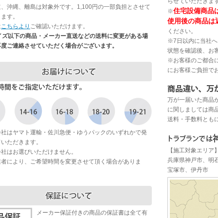
らせていただきま
、沖縄、離島は対象外です。1,100円の一部負担とさせて
住宅設備商品
※
きます。
使用後の商品は
は
こちらより
ご確認いただけます。
ください。
サイズ以下の商品・メーカー直送などの送料に変更がある場
※7日以内に当社
再度ご連絡させていただく場合がございます。
状態を確認後、お
※お客様のご都合
にお客様ご負担で
万が一届いた商品
に関しましては商
送料・手数料とも
会社はヤマト運輸・佐川急便・ゆうパックのいずれかで発
ていただきます。
【施工対象エリア
会社はお選びいただけません。
兵庫県神戸市、明
業者により、ご希望時間を変更させて頂く場合がありま
宝塚市、伊丹市
メーカー保証付きの商品の保証書は全て有