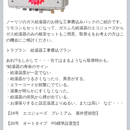
ノーリツのガス給湯器のお得な工事費込みパックのご紹介です。
リモコンもセットになって、ガスふろ給湯器のエコジョーズから
ガス給湯器のみの格安セットもご用意。取替えをお考えの方はこ
の機会にご検討ください。
トラブラン 給湯器工事費込プラン
あれ!?もしかして・・・当てはまるようなら取替時かも。
*給湯器の寿命のサイン
・給湯温度が一定でない
・給湯器がうるさくなったり、異音がする。
・エラーコードが頻繁にでている。
・湯量が明らかにすくなくなった。
・給湯器の排気から煙が出ている。
・お湯張りすると設定温度よりぬるい、または高い など・・・
【24号 エコジョーズ プレミアム 屋外壁掛型】
【20号 オートタイプ PS標準設置型】