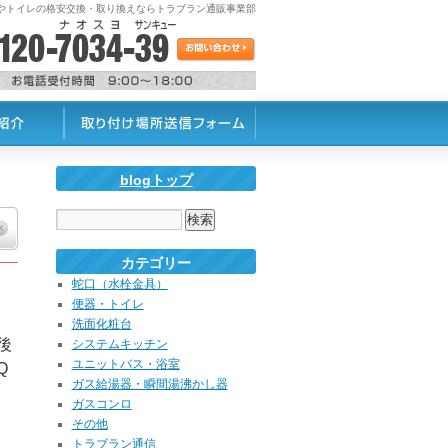
蛇口やトイレの格安交換・取り換えならトラブラン通販事業部
blogトップ
カテゴリー
蛇口（水栓金具）
便器・トイレ
洗面化粧台
後
システムキッチン
ユニットバス・浴室
Q
ガス給湯器・瞬間湯沸かし器
ガスコンロ
その他
トラブラン通信