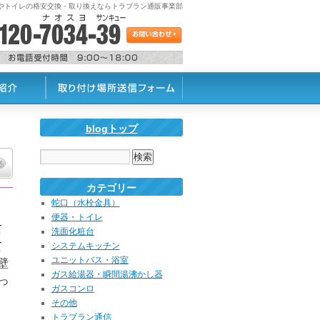
蛇口やトイレの格安交換・取り換えならトラブラン通販事業部
blogトップ
カテゴリー
蛇口（水栓金具）
便器・トイレ
て
洗面化粧台
て
システムキッチン
ユニットバス・浴室
壁
ガス給湯器・瞬間湯沸かし器
っ
ガスコンロ
その他
トラブラン通信