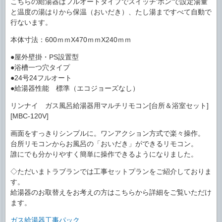
こちらの給湯器はフルオートタイプでスイッチ‘ポン‘で設定湯量
と温度の湯はりから保温（おいだき）、たし湯まですべて自動で
行ないます。
本体寸法：600ｍｍX470ｍｍX240ｍｍ
●屋外壁掛・PS設置型
●浴槽一つ穴タイプ
●24号24フルオート
●給湯器性能 標準（エコジョーズなし）
リンナイ ガス風呂給湯器用マルチリモコン[台所＆浴室セット]
[MBC-120V]
画面をすっきりシンプルに。ワンアクション方式で楽々操作。
台所リモコンからお風呂の「おいだき」ができるリモコン。
誰にでも分かりやすく簡単に操作できるようになりました。
◇ただいまトラブランでは工事セットプランをご紹介しておりま
す。
給湯器のお取替えをお考えの方はこちらから詳細をご覧いただけ
ます。
ガス給湯器工事パック