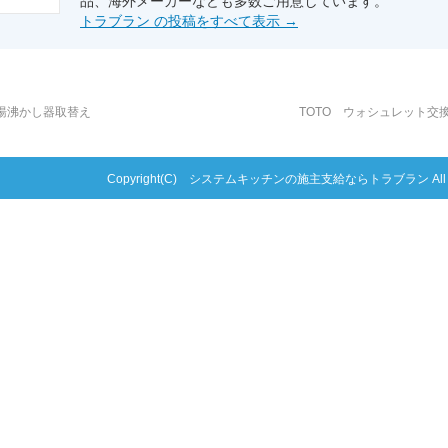
品、海外メーカーなども多数ご用意しています。
トラブラン の投稿をすべて表示
→
湯沸かし器取替え
TOTO ウォシュレット交
Copyright(C) システムキッチンの施主支給ならトラブラン All right