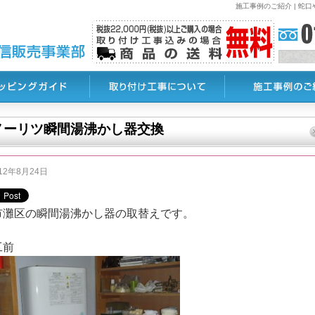
施工事例のご紹介 | 
ノーリツ瞬間湯沸かし器交換
12年8月24日
市灘区の瞬間湯沸かし器の取替えです。
工前