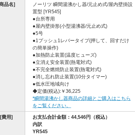
[商品名]
ノーリツ 瞬間湯沸かし器/元止め式/屋内壁掛設
置型 [YR545]
●台所専用
●屋内壁掛形(小型湯沸器/元止め式)
●5号
●1プッシュ1レバータイプ(押して、回すだけ
の簡単操作)
●加熱防止装置(温度ヒューズ)
●立消え安全装置(熱電対式)
●不完全燃焼防止装置(熱電対式)
●消し忘れ防止装置(10分タイマー)
●低水圧地域向け
◆定価(税込):￥36,225
*瞬間湯沸かし器商品の詳細とご購入はこちら
をご覧ください。
[費用]
お支払合計金額：44,546円（税込）
内訳
YR545