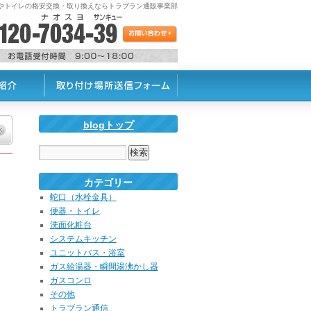
蛇口やトイレの格安交換・取り換えならトラブラン通販事業部
blogトップ
カテゴリー
蛇口（水栓金具）
便器・トイレ
洗面化粧台
システムキッチン
ユニットバス・浴室
ガス給湯器・瞬間湯沸かし器
ガスコンロ
その他
トラブラン通信