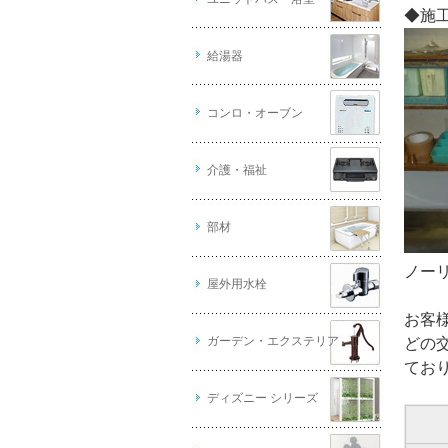
◆施
給湯器
コンロ・オーブン
介護・福祉
部材
ノーリ
屋外用水栓
お客
ガーデン・エクステリア
どの
てお
ディズニー シリーズ