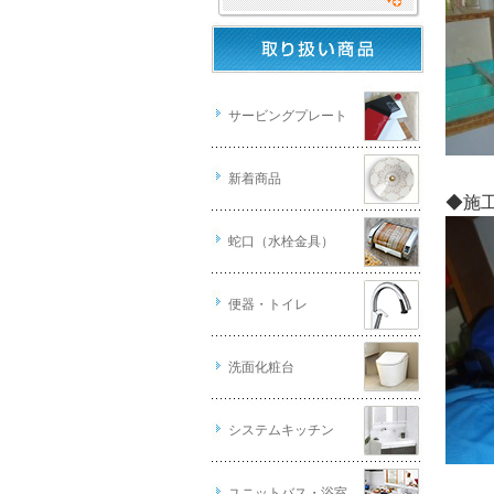
サービングプレート
新着商品
◆施
蛇口（水栓金具）
便器・トイレ
洗面化粧台
システムキッチン
ユニットバス・浴室