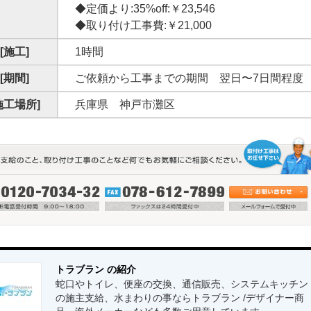
◆定価より:35%off:￥23,546
◆取り付け工事費:￥21,000
[施工]
1時間
[期間]
ご依頼から工事までの期間 翌日〜7日間程度
施工場所]
兵庫県 神戸市灘区
トラブラン の紹介
蛇口やトイレ、便座の交換、通信販売、システムキッチン
の施主支給、水まわりの事ならトラブラン /デザイナー商