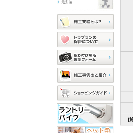
最安値
[