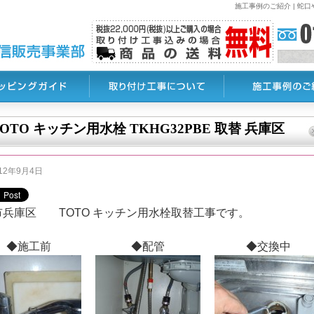
施工事例のご紹介 | 
TOTO キッチン用水栓 TKHG32PBE 取替 兵庫区
012年9月4日
市兵庫区 TOTO キッチン用水栓取替工事です。
◆施工前
◆配管
◆交換中