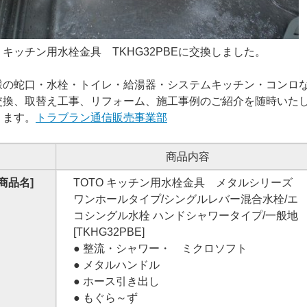
O キッチン用水栓金具 TKHG32PBEに交換しました。
様の蛇口・水栓・トイレ・給湯器・システムキッチン・コンロ
交換、取替え工事、リフォーム、施工事例のご紹介を随時いた
ります。
トラブラン通信販売事業部
商品内容
[商品名]
TOTO キッチン用水栓金具 メタルシリーズ
ワンホールタイプ/シングルレバー混合水栓/エ
コシングル水栓 ハンドシャワータイプ/一般地
[TKHG32PBE]
● 整流・シャワー・ ミクロソフト
● メタルハンドル
● ホース引き出し
● もぐら～ず