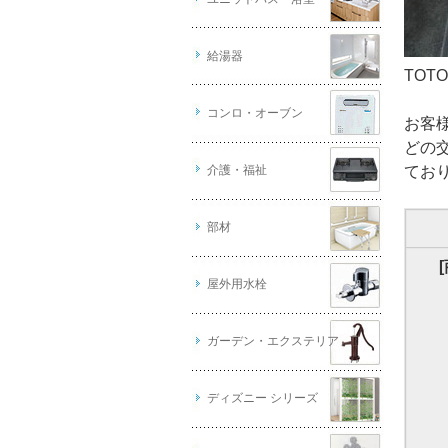
給湯器
TOT
コンロ・オーブン
お客
どの
介護・福祉
てお
部材
屋外用水栓
ガーデン・エクステリア
ディズニー シリーズ