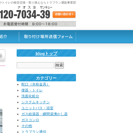
蛇口やトイレの格安交換・取り換えならトラブラン通販事業部
blogトップ
カテゴリー
蛇口（水栓金具）
便器・トイレ
洗面化粧台
システムキッチン
ユニットバス・浴室
ガス給湯器・瞬間湯沸かし器
ガスコンロ
その他
トラブラン通信