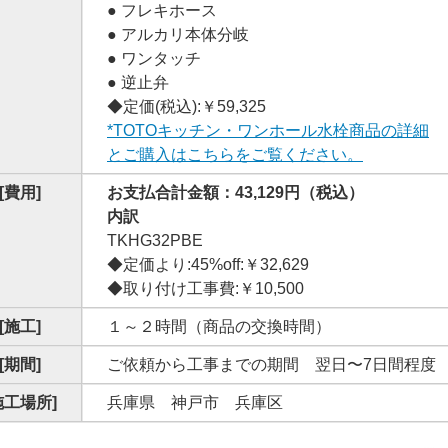
● フレキホース
● アルカリ本体分岐
● ワンタッチ
● 逆止弁
◆定価(税込):￥59,325
*TOTOキッチン・ワンホール水栓商品の詳細
とご購入はこちらをご覧ください。
[費用]
お支払合計金額：43,129円（税込）
内訳
TKHG32PBE
◆定価より:45%off:￥32,629
◆取り付け工事費:￥10,500
[施工]
１～２時間（商品の交換時間）
[期間]
ご依頼から工事までの期間 翌日〜7日間程度
施工場所]
兵庫県 神戸市 兵庫区