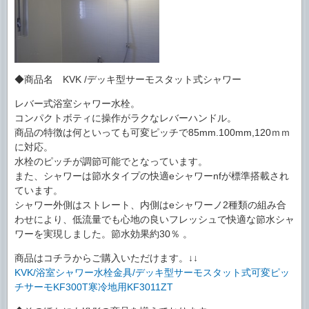
◆商品名 KVK /デッキ型サーモスタット式シャワー
レバー式浴室シャワー水栓。
コンパクトボティに操作がラクなレバーハンドル。
商品の特徴は何といっても可変ピッチで85mm.100mm,120ｍｍ
に対応。
水栓のピッチが調節可能でとなっています。
また、シャワーは節水タイプの快適eシャワーnfが標準搭載され
ています。
シャワー外側はストレート、内側はeシャワーノ2種類の組み合
わせにより、低流量でも心地の良いフレッシュで快適な節水シャ
ワーを実現しました。節水効果約30％ 。
商品はコチラからご購入いただけます。↓↓
KVK/浴室シャワー水栓金具/デッキ型サーモスタット式可変ピッ
チサーモKF300T寒冷地用KF3011ZT