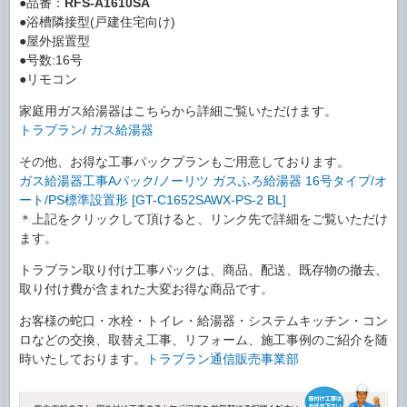
●品番：
RFS-A1610SA
●浴槽隣接型(戸建住宅向け)
●屋外据置型
●号数:16号
●リモコン
家庭用ガス給湯器はこちらから詳細ご覧いただけます。
トラブラン/ ガス給湯器
その他、お得な工事パックプランもご用意しております。
ガス給湯器工事Aパック/ノーリツ ガスふろ給湯器 16号タイプ/オ
ート/PS標準設置形 [GT-C1652SAWX-PS-2 BL]
＊上記をクリックして頂けると、リンク先で詳細をご覧いただけ
ます。
トラブラン取り付け工事パックは、商品、配送、既存物の撤去、
取り付け費が含まれた大変お得な商品です。
お客様の蛇口・水栓・トイレ・給湯器・システムキッチン・コン
ロなどの交換、取替え工事、リフォーム、施工事例のご紹介を随
時いたしております。
トラブラン通信販売事業部