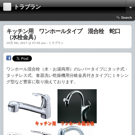
トラブラン
Search
キッチン用 ワンホールタイプ 混合栓 蛇口
（水栓金具）
10月 9th, 2017 @ 07:00 pm › トラブラン
ワンホール混合栓（水・お湯両用）のレバータイプにタッチ式・
タッチレス式、食器洗い乾燥機用分岐金具付きタイプにミキシン
グ型など豊富に取り揃えております。