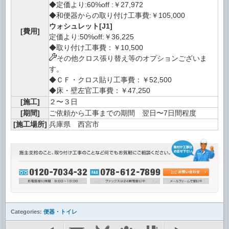
◆定価より:60%off :￥27,972
◆和便器からの取り付け工事費:￥105,000
ウォシュレット[J1]
[費用]
定価より:50%off:￥36,225
◆取り付け工事費：￥10,500
その他クロス張り替え等のオプションございま
す。
◆ＣＦ・クロス貼り工事費：￥52,500
◆床・壁左官工事費：￥47,250
[施工]
２〜３日
[期間]
ご依頼から工事までの期間 翌日〜7日間程度
[施工場所]
兵庫県 西宮市
Categories:
便器・トイレ