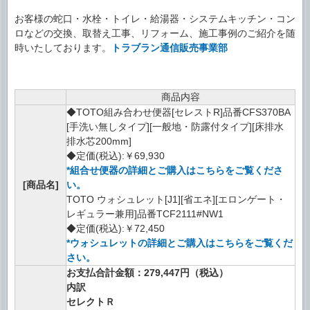
お客様の蛇口・水栓・トイレ・給湯器・システムキッチン・コン
ロなどの交換、取替え工事、リフォーム、施工事例のご紹介を随
時いたしております。
トラブラン通信販売事業部
商品内容
◆TOTO組み合わせ便器[セレストR]品番CFS370BA
[手洗い無しタイプ][一般地・防露付タイプ][床排水
排水芯200mm]
◆定価(税込):￥69,930
*組合せ便器の詳細とご購入はこちらをご覧くださ
[商品名]
い。
TOTO ウォシュレット[J1][省エネ][エロンゲート・
レギュラー兼用]品番TCF2111#NW1
◆定価(税込):￥72,450
*ウォシュレットの詳細とご購入はこちらをご覧くだ
さい。
お支払合計金額：279,447円（税込）
内訳
セレクトＲ