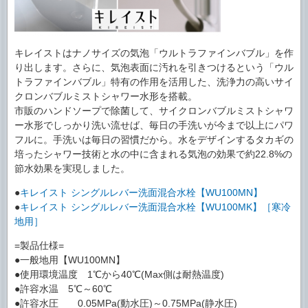
キレイストはナノサイズの気泡「ウルトラファインバブル」を作
り出します。さらに、気泡表面に汚れを引きつけるという「ウル
トラファインバブル」特有の作用を活用した、洗浄力の高いサイ
クロンバブルミストシャワー水形を搭載。
市販のハンドソープで除菌して、サイクロンバブルミストシャワ
ー水形でしっかり洗い流せば、毎日の手洗いが今まで以上にパワ
フルに。手洗いは毎日の習慣だから。水をデザインするタカギの
培ったシャワー技術と水の中に含まれる気泡の効果で約22.8%の
節水効果を実現しました。
●
キレイスト シングルレバー洗面混合水栓【WU100MN】
●
キレイスト シングルレバー洗面混合水栓【WU100MK】［寒冷
地用］
=製品仕様=
●一般地用【WU100MN】
●使用環境温度 1℃から40℃(Max側は耐熱温度)
●許容水温 5℃～60℃
●許容水圧 0.05MPa(動水圧)～0.75MPa(静水圧)