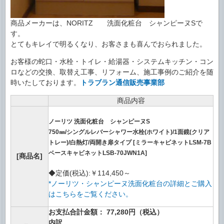
商品メーカーは、NORITZ 洗面化粧台 シャンピーヌSで
す。
とてもキレイで明るくなり、お客さまも喜んでおられました。
お客様の蛇口・水栓・トイレ・給湯器・システムキッチン・コン
ロなどの交換、取替え工事、リフォーム、施工事例のご紹介を随
時いたしております。
トラブラン通信販売事業部
商品内容
ノーリツ 洗面化粧台 シャンピーヌS
750㎜/シングルレバーシャワー水栓(ホワイト)/1面鏡(クリア
トレー)/白熱灯/両開き扉タイプ [ミラーキャビネットLSM-7B
ベースキャビネットLSB-70JWN1A]
[商品名]
◆定価(税込):￥114,450～
*ノーリツ・シャンピーヌ洗面化粧台の詳細とご購入
はこちらをご覧ください。
お支払合計金額： 77,280円（税込）
内訳