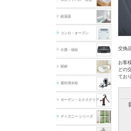
給湯器
コンロ・オーブン
交換品
介護・福祉
お客
部材
どの
てお
屋外用水栓
ガーデン・エクステリア
ディズニー シリーズ