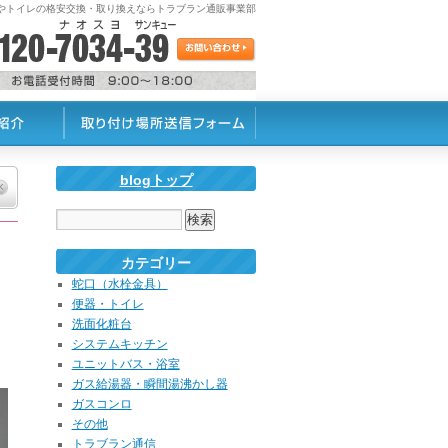
蛇口やトイレの格安交換・取り換えならトラブラン通販事業部
blogトップ
カテゴリー
蛇口（水栓金具）
便器・トイレ
洗面化粧台
システムキッチン
ユニットバス・浴室
ガス給湯器・瞬間湯沸かし器
ガスコンロ
その他
トラブラン通信