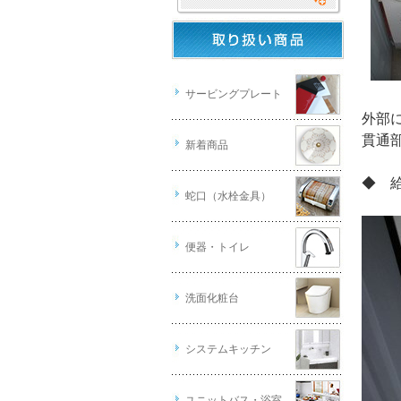
サービングプレート
外部
貫通
新着商品
◆ 
蛇口（水栓金具）
便器・トイレ
洗面化粧台
システムキッチン
ユニットバス・浴室