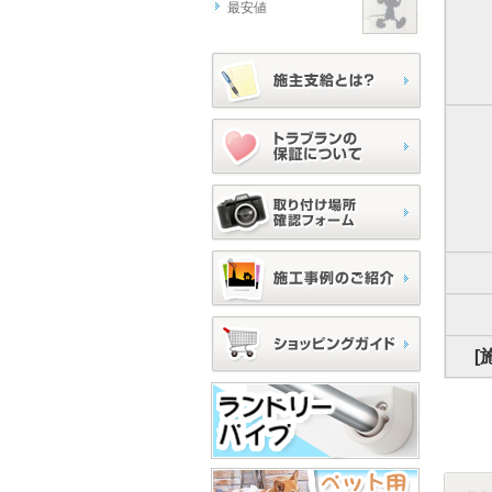
最安値
[