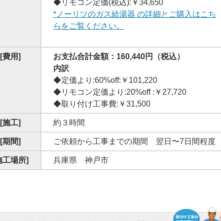
◆リモコン定価(税込):￥34,650
*ノーリツのガス給湯器 の詳細とご購入はこち
らをご覧ください。
[費用]
お支払合計金額：160,440円（税込）
内訳
◆定価より:60%off:￥101,220
◆リモコン定価より:20%off :￥27,720
◆取り付け工事費:￥31,500
[施工]
約３時間
[期間]
ご依頼から工事までの期間 翌日〜7日間程度
施工場所]
兵庫県 神戸市