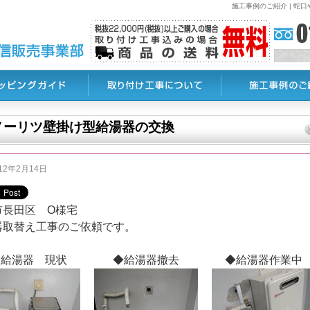
施工事例のご紹介 | 
ノーリツ壁掛け型給湯器の交換
12年2月14日
市長田区 O様宅
器取替え工事のご依頼です。
◆給湯器 現状
◆給湯器撤去
◆給湯器作業中