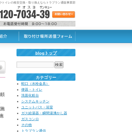
蛇口やトイレの格安交換・取り換えならトラブラン通販事業部
blogトップ
カテゴリー
蛇口（水栓金具）
便器・トイレ
頼
洗面化粧台
ま
システムキッチン
ユニットバス・浴室
◆施
ガス給湯器・瞬間湯沸かし器
施
ガスコンロ
その他
トラブラン通信