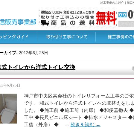
施工事例のご紹介 | 
ーカイブ:
2012年6月25日
和式トイレから洋式トイレ交換
12年6月25日
神戸市中央区某会社のトイレリフォーム工事のご依
です。 和式トイレから洋式トイレへの取替えをし
した。 ◆施工前 ◆施工前（内扉） ◆和便器撤去 
工中 ◆長尺ビニル床シート ◆排水アジャスター ◆
工後（外扉） ◆ …
続きを読む
→