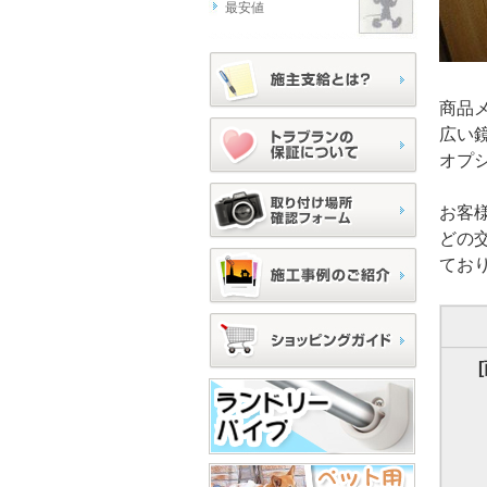
最安値
商品
広い
オプ
お客
どの
てお