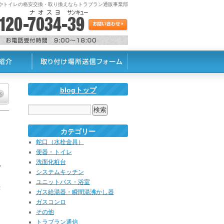
蛇口やトイレの格安交換・取り換えならトラブラン通販事業部
blogトップ
カテゴリー
蛇口（水栓金具）
便器・トイレ
洗面化粧台
し
システムキッチン
ユニットバス・浴室
き
ガス給湯器・瞬間湯沸かし器
ガスコンロ
その他
トラブラン通信