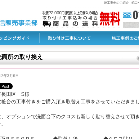
施工事例のご紹介 | 
洗面所の取り換え
012年3月6日
市長田区 S様
化粧台の工事付きをご購入頂き取替え工事をさせていただきま
は、オプションで洗面台下のクロスも新しく貼り替えさせて頂
た。
洗面ＢＥＦＯＲＥ
◆取外し後
◆クロス貼り