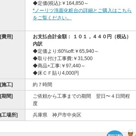
◆定価(税込):￥164,850～
*ノーリツ洗面化粧台の詳細とご購入はこちら
をご覧ください。
[費用]
お支払合計金額： １０１，４４０円（税込）
内訳
◆定価より:60%off:￥65,940～
◆取り付け工事費:￥31,500
◆商品+工事:￥97,440～
◆床ＣＦ貼り4,000円
[施工]
約７時間
[期間]
ご依頼から工事までの期間 翌日〜４日間程
度
施工場所]
兵庫県 神戸市中央区