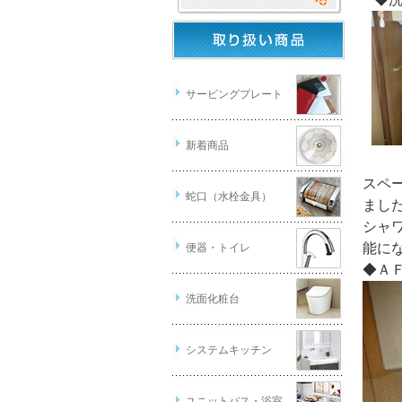
サービングプレート
新着商品
スペ
蛇口（水栓金具）
まし
シャ
能に
便器・トイレ
◆Ａ
洗面化粧台
システムキッチン
ユニットバス・浴室