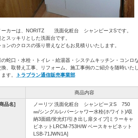
メーカーは、NORITZ 洗面化粧台 シャンピーヌSです。
鏡とスッキリとした洗面台です。
ションのクロスの張り替えなどもお見積りいたします。
様の蛇口・水栓・トイレ・給湯器・システムキッチン・コンロ
交換、取替え工事、リフォーム、施工事例のご紹介を随時いた
ります。
トラブラン通信販売事業部
商品内容
[商品名]
ノーリツ 洗面化粧台 シャンピーヌS 750
㎜/シングルレバーシャワー水栓(ホワイト)/収
納3面鏡/蛍光灯/引き出し扉タイプ[ミラーキャ
ビネットLRCM-753H/W ベースキャビネット
LSB-71JWN1A]