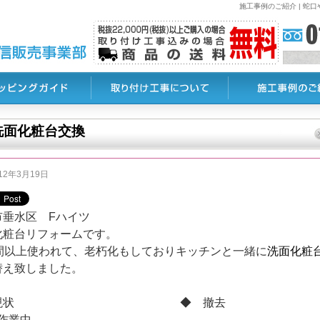
施工事例のご紹介 | 
洗面化粧台交換
12年3月19日
市垂水区 Fハイツ
化粧台リフォームです。
年間以上使われて、老朽化もしておりキッチンと一緒に
洗面化粧
替え致しました。
◆ 現状 ◆ 撤去
作業中