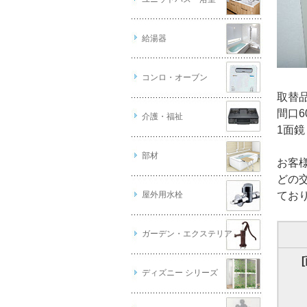
給湯器
コンロ・オーブン
取替
間口
介護・福祉
1面
部材
お客
どの
屋外用水栓
てお
ガーデン・エクステリア
ディズニー シリーズ