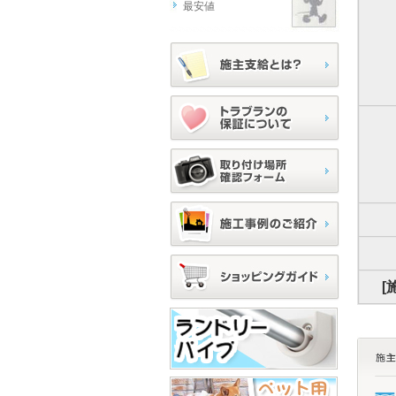
最安値
[