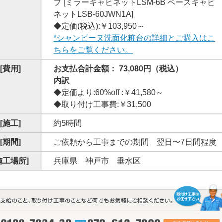
プ [ミラーキャビネットLSM-6B ベースキャビ
ネットLSB-60JWN1A]
◆定価(税込):￥103,950～
*シャンピーヌ洗面化粧台の詳細とご購入はこ
ちらをご覧ください。
[費用]
お支払合計金額： 73,080円（税込）
内訳
◆定価より:60%off :￥41,580～
◆取り付け工事費:￥31,500
[施工]
約5時間
[期間]
ご依頼から工事までの期間 翌日〜7日間程度
施工場所]
兵庫県 神戸市 垂水区