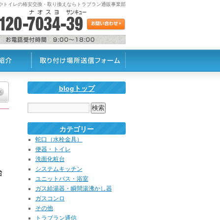
蛇口やトイレの格安交換・取り換えならトラブラン通販事業部
blogトップ
カテゴリー
蛇口（水栓金具）
便器・トイレ
洗面化粧台
システムキッチン
台
ユニットバス・浴室
ガス給湯器・瞬間湯沸かし器
ガスコンロ
その他
トラブラン通信