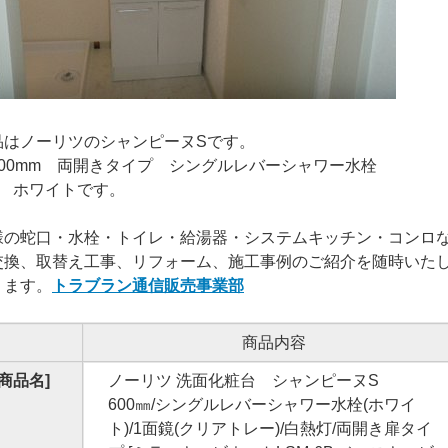
品はノーリツのシャンピーヌSです。
600mm 両開きタイプ シングルレバーシャワー水栓
鏡 ホワイトです。
様の蛇口・水栓・トイレ・給湯器・システムキッチン・コンロ
交換、取替え工事、リフォーム、施工事例のご紹介を随時いた
ります。
トラブラン通信販売事業部
商品内容
[商品名]
ノーリツ 洗面化粧台 シャンピーヌS
600㎜/シングルレバーシャワー水栓(ホワイ
ト)/1面鏡(クリアトレー)/白熱灯/両開き扉タイ