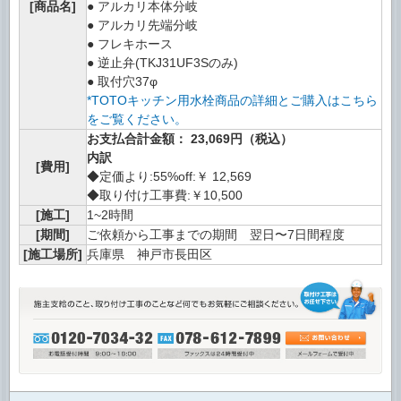
[商品名]
● アルカリ本体分岐
● アルカリ先端分岐
● フレキホース
● 逆止弁(TKJ31UF3Sのみ)
● 取付穴37φ
*TOTOキッチン用水栓商品の詳細とご購入はこちら
をご覧ください。
お支払合計金額： 23,069円（税込）
内訳
[費用]
◆定価より:55%off:￥ 12,569
◆取り付け工事費:￥10,500
[施工]
1~2時間
[期間]
ご依頼から工事までの期間 翌日〜7日間程度
[施工場所]
兵庫県 神戸市長田区