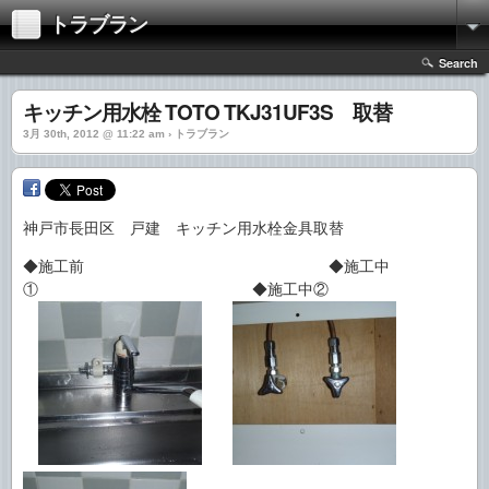
トラブラン
Search
キッチン用水栓 TOTO TKJ31UF3S 取替
3月 30th, 2012 @ 11:22 am › トラブラン
神戸市長田区 戸建 キッチン用水栓金具取替
◆施工前 ◆施工中
① ◆施工中②