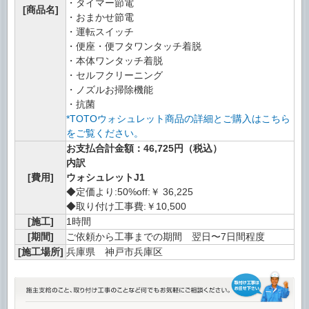
・タイマー節電
[商品名]
・おまかせ節電
・運転スイッチ
・便座・便フタワンタッチ着脱
・本体ワンタッチ着脱
・セルフクリーニング
・ノズルお掃除機能
・抗菌
*TOTOウォシュレット商品の詳細とご購入はこちら
をご覧ください。
お支払合計金額：46,725円（税込）
内訳
[費用]
ウォシュレットJ1
◆定価より:50%off:￥ 36,225
◆取り付け工事費:￥10,500
[施工]
1時間
[期間]
ご依頼から工事までの期間 翌日〜7日間程度
[施工場所]
兵庫県 神戸市兵庫区