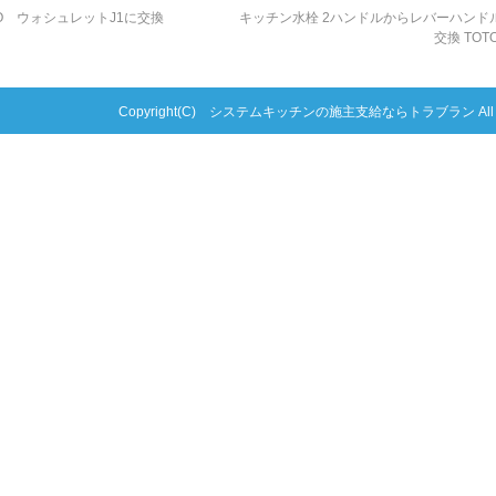
O ウォシュレットJ1に交換
キッチン水栓 2ハンドルからレバーハンド
交換 TOT
Copyright(C) システムキッチンの施主支給ならトラブラン All right