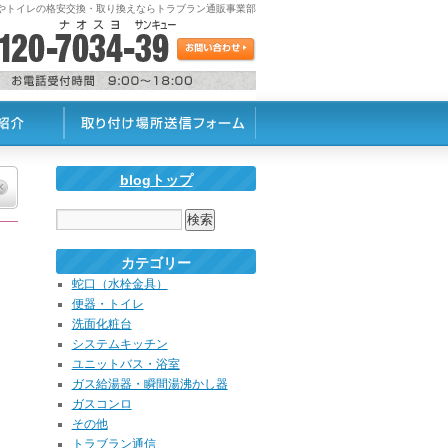
蛇口やトイレの格安交換・取り換えならトラブラン通販事業部
blogトップ
カテゴリー
蛇口（水栓金具）
便器・トイレ
洗面化粧台
システムキッチン
ユニットバス・浴室
ガス給湯器・瞬間湯沸かし器
ガスコンロ
その他
トラブラン通信