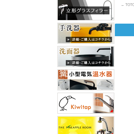
←
TOT