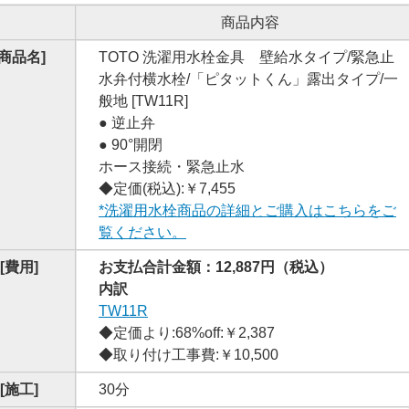
商品内容
[商品名]
TOTO 洗濯用水栓金具 壁給水タイプ/緊急止
水弁付横水栓/「ピタットくん」露出タイプ/一
般地 [TW11R]
● 逆止弁
● 90°開閉
ホース接続・緊急止水
◆定価(税込):￥7,455
*洗濯用水栓商品の詳細とご購入はこちらをご
覧ください。
[費用]
お支払合計金額：12,887円（税込）
内訳
TW11R
◆定価より:68%off:￥2,387
◆取り付け工事費:￥10,500
[施工]
30分