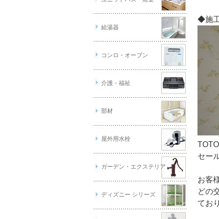
◆施
給湯器
コンロ・オーブン
介護・福祉
部材
屋外用水栓
TOT
セー
ガーデン・エクステリア
お客
どの
ディズニー シリーズ
てお