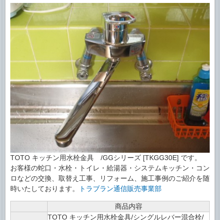
TOTO キッチン用水栓金具 /GGシリーズ [TKGG30E] です。
お客様の蛇口・水栓・トイレ・給湯器・システムキッチン・コン
ロなどの交換、取替え工事、リフォーム、施工事例のご紹介を随
時いたしております。
トラブラン通信販売事業部
商品内容
TOTO キッチン用水栓金具/シングルレバー混合栓/