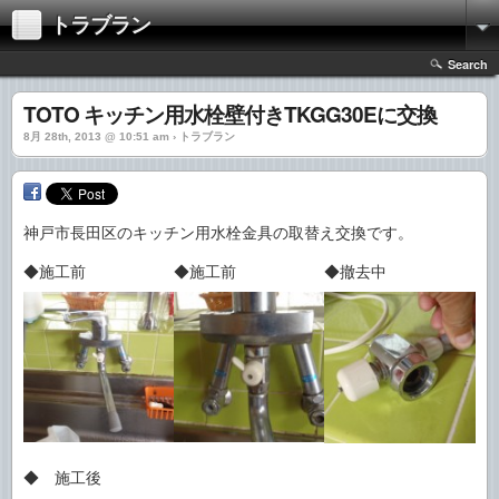
トラブラン
Search
TOTO キッチン用水栓壁付きTKGG30Eに交換
8月 28th, 2013 @ 10:51 am › トラブラン
神戸市長田区のキッチン用水栓金具の取替え交換です。
◆施工前
◆施工前
◆撤去中
◆ 施工後