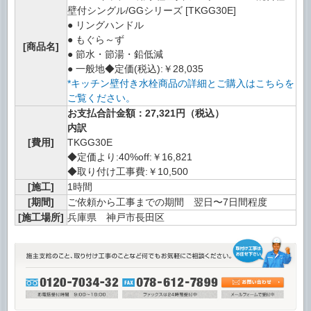
壁付シングル/GGシリーズ [TKGG30E]
● リングハンドル
● もぐら～ず
[商品名]
● 節水・節湯・鉛低減
● 一般地◆定価(税込):￥28,035
*キッチン壁付き水栓商品の詳細とご購入はこちらを
ご覧ください。
お支払合計金額：27,321円（税込）
内訳
[費用]
TKGG30E
◆定価より:40%off:￥16,821
◆取り付け工事費:￥10,500
[施工]
1時間
[期間]
ご依頼から工事までの期間 翌日〜7日間程度
[施工場所]
兵庫県 神戸市長田区