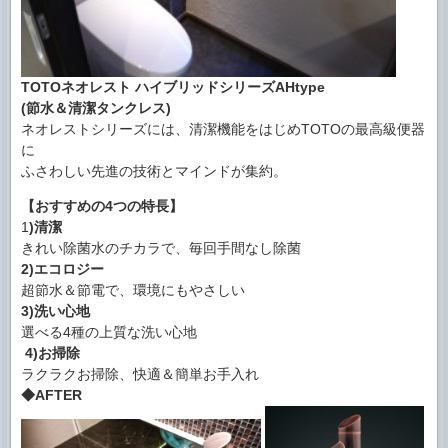
TOTOネオレスト ハイブリッドシリーズAHtype
(節水＆清潔タンクレス)
ネオレストシリーズには、清潔機能をはじめTOTOの最高級便器
に
ふさわしい先進の技術とマインドが集約。
【おすすめの4つの特長】
1
)清潔
きれい除菌水のチカラで、毎回手間なし除菌
2)エコロジー
超節水＆節電で、環境にもやさしい
3)洗い心地
選べる4種の上質な洗い心地
4)お掃除
ラクラクお掃除、快適＆簡単お手入れ
◆AFTER