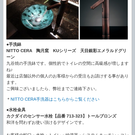
●
手洗鉢
NITTO CERA 陶月窯 KUシリーズ 天目銀彩エメラルドグリ
ーン
九谷焼の手洗鉢です。個性的でトイレの空間に高級感が増します
ね♪
最近は店舗以外の個人のお客様からの受注もお請けする事があり
ます。
ご興味ございましたら、弊社までご連絡下さい。
＊
NITTO CERA手洗器はこちらからご覧ください
●水栓金具
カクダイのセンサー水栓【品番 713-323】トールブロンズ
和洋を問わずお使い頂けるデザインです。
お客様の蛇口・水栓・トイレ・給湯器・システムキッチン・コン