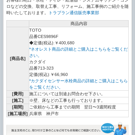
ロなどの交換、取替え工事、リフォーム、施工事例のご紹介を随
時いたしております。
トラブラン通信販売事業部
商品内容
TOTO
品番CES9896F
◆定価(税込):￥400,680
*ネオレスト商品の詳細とご購入はこちらをご覧くだ
さい。
[商品名]
カクダイ
品番713-323
定価(税込):￥66,960
*カクダイセンサー水栓商品の詳細とご購入はこちら
をご覧ください。
[費用]
施工については別途お問合わせ下さい。
[施工]
※壁、床などの工事も行っております。
[期間]
ご依頼から工事までの期間 翌日〜3週間程度
[施工場所]
兵庫県 神戸市