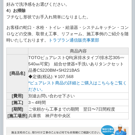
好みで洗浄感をお選びください。
4）お掃除
フチなし形状でお手入れ簡単になりました。
お客様の蛇口・水栓・トイレ・給湯器・システムキッチン・コン
ロなどの交換、取替え工事、リフォーム、施工事例のご紹介を随
時いたしております。
トラブラン通信販売事業部
商品内容
TOTOピュアレストQR(床排水タイプ/排水芯305〰
540㎜可変) 組合せ便器+手洗いありタンクセット
品番CS220BM+SH221BAS
[商品名]
◆定価(税込):￥107,568
*ピュアレスト商品の詳細とご購入はこちらをご覧く
ださい。
[費用]
別途お問い合わせ下さい
[施工]
3～4時間
[期間]
ご依頼から工事までの期間 翌日〜7日間程度
[施工場所]
兵庫県 神戸市中央区