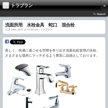
トラブラン
Search
洗面所用 水栓金具 蛇口 混合栓
11月 24th, 2017 @ 07:00 pm › トラブラン
美しく、快適に過ごせる空間を作り出す洗面化粧室用の水栓。
さまざまな場所にマッチするよう豊富に品揃えしております。