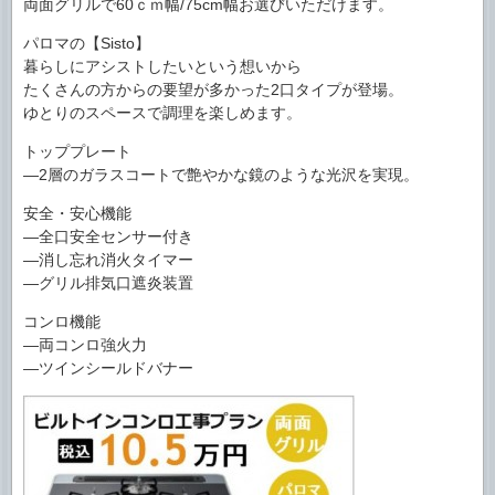
両面グリルで60ｃｍ幅/75cm幅お選びいただけます。
パロマの【Sisto】
暮らしにアシストしたいという想いから
たくさんの方からの要望が多かった2口タイプが登場。
ゆとりのスペースで調理を楽しめます。
トッププレート
―2層のガラスコートで艶やかな鏡のような光沢を実現。
安全・安心機能
―全口安全センサー付き
―消し忘れ消火タイマー
―グリル排気口遮炎装置
コンロ機能
―両コンロ強火力
―ツインシールドバナー